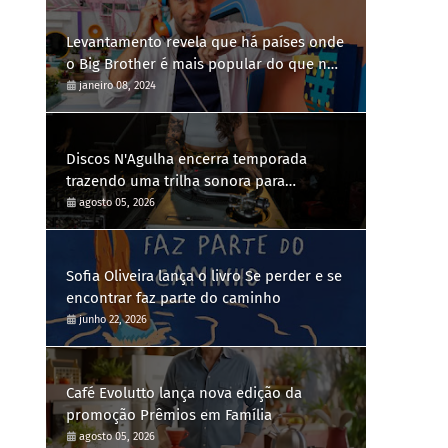
Levantamento revela que há países onde
o Big Brother é mais popular do que no
Brasil
janeiro 08, 2024
Discos N'Agulha encerra temporada
trazendo uma trilha sonora para
diferentes gerações
agosto 05, 2026
Sofia Oliveira lança o livro Se perder e se
encontrar faz parte do caminho
junho 22, 2026
Café Evolutto lança nova edição da
promoção Prêmios em Família
agosto 05, 2026