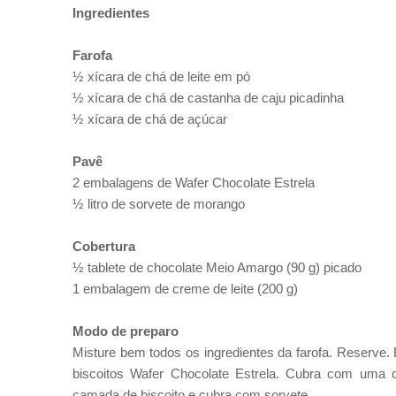
Ingredientes
Farofa
½ xícara de chá de leite em pó
½ xícara
de chá
de castanha de caju picadinha
½ xícara
de chá
de açúcar
Pavê
2 embalagens de Wafer Chocolate Estrela
½ litro de sorvete de morango
Cobertura
½ tablete de chocolate Meio Amargo (90 g) picado
1 embalagem de creme de leite (200 g)
Modo de preparo
Misture bem todos os ingredientes da farofa. Reserve.
biscoitos Wafer Chocolate Estrela.
Cubra com uma ca
camada de biscoito e cubra com sorvete.