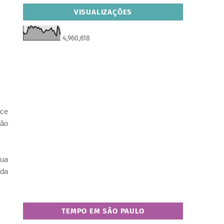
VISUALIZAÇÕES
4,960,618
oce
tão
sua
nda
TEMPO EM SÃO PAULO