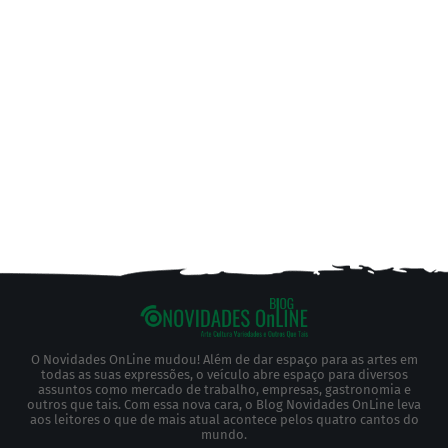
O Novidades OnLine mudou! Além de dar espaço para as artes em
todas as suas expressões, o veículo abre espaço para diversos
assuntos como mercado de trabalho, empresas, gastronomia e
outros que tais. Com essa nova cara, o Blog Novidades OnLine leva
aos leitores o que de mais atual acontece pelos quatro cantos do
mundo.