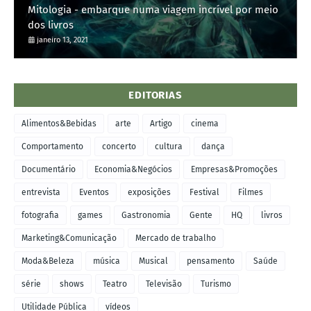
Mitologia - embarque numa viagem incrível por meio
dos livros
janeiro 13, 2021
EDITORIAS
Alimentos&Bebidas
arte
Artigo
cinema
Comportamento
concerto
cultura
dança
Documentário
Economia&Negócios
Empresas&Promoções
entrevista
Eventos
exposições
Festival
Filmes
fotografia
games
Gastronomia
Gente
HQ
livros
Marketing&Comunicação
Mercado de trabalho
Moda&Beleza
música
Musical
pensamento
Saúde
série
shows
Teatro
Televisão
Turismo
Utilidade Pública
vídeos