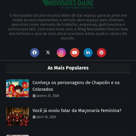
O Novidades OnLine mudou! Além de dar espaço para as artes em
todas as suas expressões, o veículo abre espaço para diversos
assuntos como mercado de trabalho, empresas, gastronomia e
outros que tais. Com essa nova cara, o Blog Novidades OnLine leva
aos leitores o que de mais atual acontece pelos quatro cantos do
mundo.
As Mais Populares
Conheça os personagens de Chapolin e os
Colorados
janeiro 31, 2026
Você já ouviu falar da Maçonaria Feminina?
abril 16, 2025