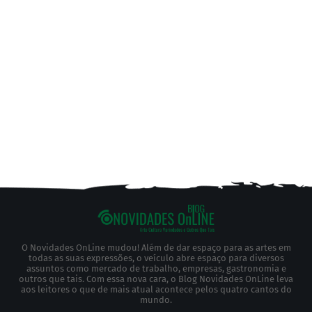
O Novidades OnLine mudou! Além de dar espaço para as artes em
todas as suas expressões, o veículo abre espaço para diversos
assuntos como mercado de trabalho, empresas, gastronomia e
outros que tais. Com essa nova cara, o Blog Novidades OnLine leva
aos leitores o que de mais atual acontece pelos quatro cantos do
mundo.