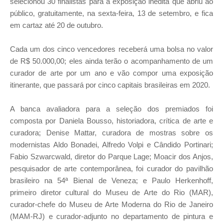
selecionou 30 finalistas para a exposição inédita que abriu ao
público, gratuitamente, na sexta-feira, 13 de setembro, e fica
em cartaz até 20 de outubro.
Cada um dos cinco vencedores receberá uma bolsa no valor
de R$ 50.000,00; eles ainda terão o acompanhamento de um
curador de arte por um ano e vão compor uma exposição
itinerante, que passará por cinco capitais brasileiras em 2020.
A banca avaliadora para a seleção dos premiados foi
composta por Daniela Bousso, historiadora, crítica de arte e
curadora; Denise Mattar, curadora de mostras sobre os
modernistas Aldo Bonadei, Alfredo Volpi e Cândido Portinari;
Fabio Szwarcwald, diretor do Parque Lage; Moacir dos Anjos,
pesquisador de arte contemporânea, foi curador do pavilhão
brasileiro na 54ª Bienal de Veneza; e Paulo Herkenhoff,
primeiro diretor cultural do Museu de Arte do Rio (MAR),
curador-chefe do Museu de Arte Moderna do Rio de Janeiro
(MAM-RJ) e curador-adjunto no departamento de pintura e