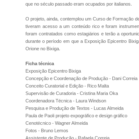
que no século passado eram ocupados por italianos.
O projeto, ainda, contemplou um Curso de Formação de 
tiveram acesso a um conteúdo rico e foram instrume
foram contratados como estagiários e terão a oportun
durante o período em que a Exposição Epicentro Bixiga 
Orione no Bixiga.
Ficha técnica
Exposição Epicentro Bixiga
Concepção e C
oordenação de
Produção -
Dani Correia
Conceito Curatorial e Edição -
Rico Malta
Supervisão de Curadoria -
Cristina Maria Oka
Coordenadora Técnica -
Laura Windson
Pesquisa e Produção de Textos -
Lucas Almeida
Paula de Paoli projeto expográfico e design gráfico
Cenotécnico -
Wagner Almeida
Fotos -
Bruno Lemos
Assistente de Produção -
Rafaela Correia