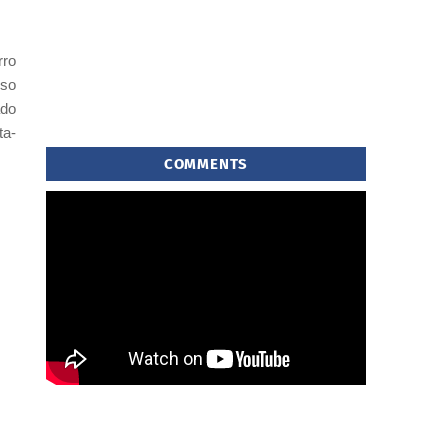
rro
rso
ado
ta-
COMMENTS