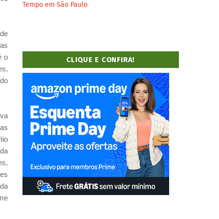
Tempo em São Paulo
 de
ras
é o
CLIQUE E CONFIRA!
es,
 do
iva
sas
tio
 da
es,
tes
 da
sme