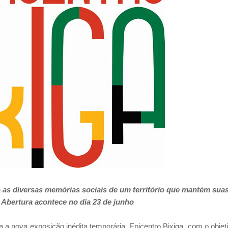
la as diversas memórias sociais de um território que mantém sua
.
Abertura acontece no dia 23 de junho
 a nova exposição inédita temporária, Epicentro Bixiga, com o objet