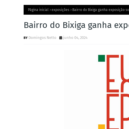
Página inicial
exposições
Bairro do Bixiga ganha exposição so
Bairro do Bixiga ganha exp
Domingos Netto
junho 04, 2024