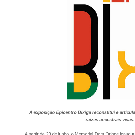
A exposição Epicentro Bixiga reconstitui e articu
raízes ancestrais vivas
A partir de 23 de junho, o Memorial Dom Orione inaugura