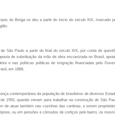
os do Bixiga se deu a partir do início do século XIX, marcado p
gião.
 de São Paulo a partir do final do século XIX, por conta de quest
posta de substituição da mão de obra escravizada no Brasil, apoi
ira e nas políticas públicas de imigração financiadas pelo Gove
rasil, em 1888.
esença contemporânea da população de brasileiros de diversos Esta
 de 1950, quando vieram para trabalhar na construção de São Pau
m de atuar também nas cozinhas das cantinas, e serem proprietár
róprios, ou em pensões e cômodos de cortiços pelo bairro, os mes