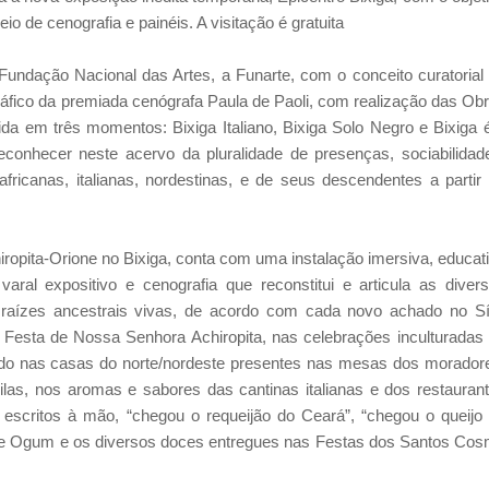
io de cenografia e painéis. A visitação é gratuita
 Fundação Nacional das Artes, a Funarte, com o conceito curatorial
ráfico da premiada cenógrafa Paula de Paoli, com realização das Ob
ida em três momentos: Bixiga Italiano, Bixiga Solo Negro e Bixiga 
conhecer neste acervo da pluralidade de presenças, sociabilidad
fricanas, italianas, nordestinas, e de seus descendentes a partir
ropita-Orione no Bixiga, conta com uma instalação imersiva, educat
varal expositivo e cenografia que reconstitui e articula as diver
raízes ancestrais vivas, de acordo com cada novo achado no Sí
Festa de Nossa Senhora Achiropita, nas celebrações inculturadas
zado nas casas do norte/nordeste presentes nas mesas dos morador
las, nos aromas e sabores das cantinas italianas e dos restauran
escritos à mão, “chegou o requeijão do Ceará”, “chegou o queijo
ta de Ogum e os diversos doces entregues nas Festas dos Santos Co