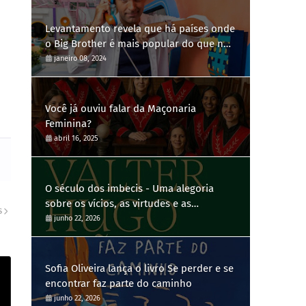
Levantamento revela que há países onde
o Big Brother é mais popular do que no
Brasil
janeiro 08, 2024
Você já ouviu falar da Maçonaria
Feminina?
abril 16, 2025
O século dos imbecis - Uma alegoria
sobre os vícios, as virtudes e as
S
contradições humanas
junho 22, 2026
Sofia Oliveira lança o livro Se perder e se
encontrar faz parte do caminho
junho 22, 2026