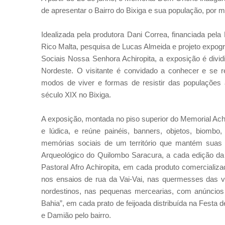
de apresentar o Bairro do Bixiga e sua população, por me
Idealizada pela produtora Dani Correa, financiada pela
Rico Malta, pesquisa de Lucas Almeida e projeto expog
Sociais Nossa Senhora Achiropita, a exposição é divid
Nordeste. O visitante é convidado a conhecer e se re
modos de viver e formas de resistir das populações a
século XIX no Bixiga.
A exposição, montada no piso superior do Memorial Achi
e lúdica, e reúne painéis, banners, objetos, biombo, 
memórias sociais de um território que mantém suas 
Arqueológico do Quilombo Saracura, a cada edição da 
Pastoral Afro Achiropita, em cada produto comerciali
nos ensaios de rua da Vai-Vai, nas quermesses das vi
nordestinos, nas pequenas mercearias, com anúncios 
Bahia”, em cada prato de feijoada distribuída na Fes
e Damião pelo bairro.