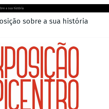
bre a sua história
osição sobre a sua história