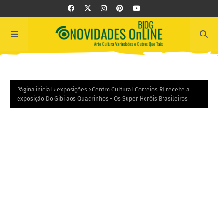
Página inicial
exposições
Centro Cultural Correios RJ recebe a
exposição Do Gibi aos Quadrinhos - Os Super Heróis Brasileiros