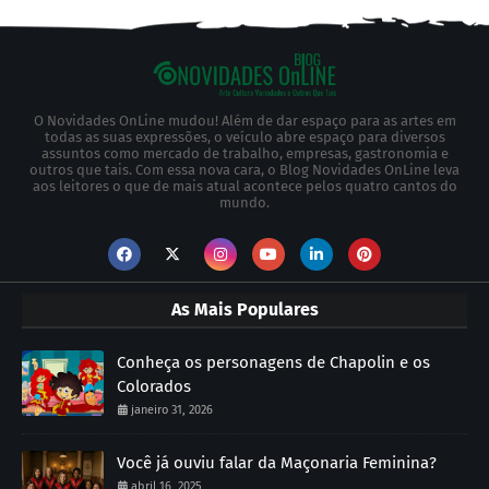
O Novidades OnLine mudou! Além de dar espaço para as artes em
todas as suas expressões, o veículo abre espaço para diversos
assuntos como mercado de trabalho, empresas, gastronomia e
outros que tais. Com essa nova cara, o Blog Novidades OnLine leva
aos leitores o que de mais atual acontece pelos quatro cantos do
mundo.
As Mais Populares
Conheça os personagens de Chapolin e os
Colorados
janeiro 31, 2026
Você já ouviu falar da Maçonaria Feminina?
abril 16, 2025