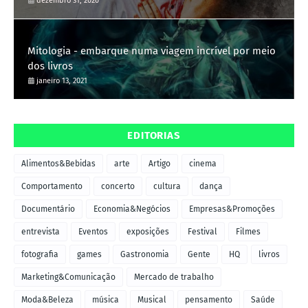
dezembro 31, 2020
Mitologia - embarque numa viagem incrível por meio
dos livros
janeiro 13, 2021
EDITORIAS
Alimentos&Bebidas
arte
Artigo
cinema
Comportamento
concerto
cultura
dança
Documentário
Economia&Negócios
Empresas&Promoções
entrevista
Eventos
exposições
Festival
Filmes
fotografia
games
Gastronomia
Gente
HQ
livros
Marketing&Comunicação
Mercado de trabalho
Moda&Beleza
música
Musical
pensamento
Saúde