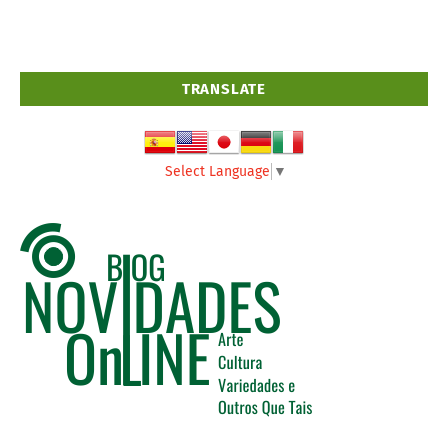
TRANSLATE
Select Language
▼