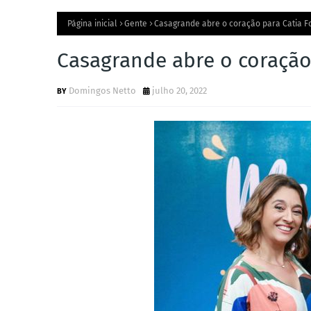
Página inicial
Gente
Casagrande abre o coração para Catia 
Casagrande abre o coração
Domingos Netto
julho 20, 2022