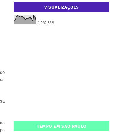
VISUALIZAÇÕES
4,962,338
ndo
tos
isa
ara
TEMPO EM SÃO PAULO
opa