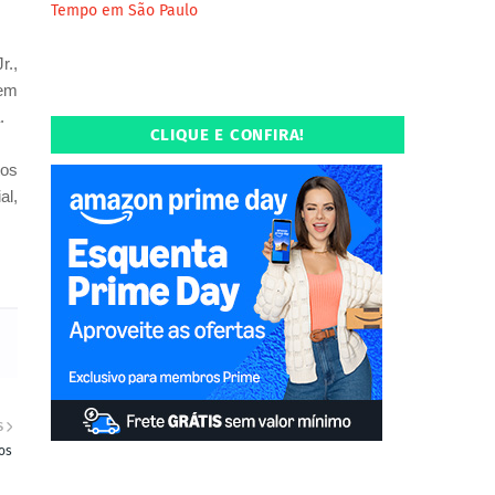
Tempo em São Paulo
r.,
uem
.
CLIQUE E CONFIRA!
tos
al,
S
os