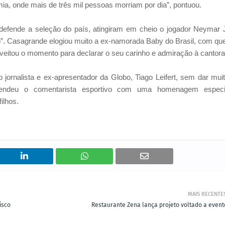
ia, onde mais de três mil pessoas morriam por dia”, pontuou.
e defende a seleção do país, atingiram em cheio o jogador Neymar J
co”. Casagrande elogiou muito a ex-namorada Baby do Brasil, com q
eitou o momento para declarar o seu carinho e admiração à cantora
 jornalista e ex-apresentador da Globo, Tiago Leifert, sem dar mui
preendeu o comentarista esportivo com uma homenagem especi
ilhos.
MAIS RECENTE
isco
Restaurante Zena lança projeto voltado a event