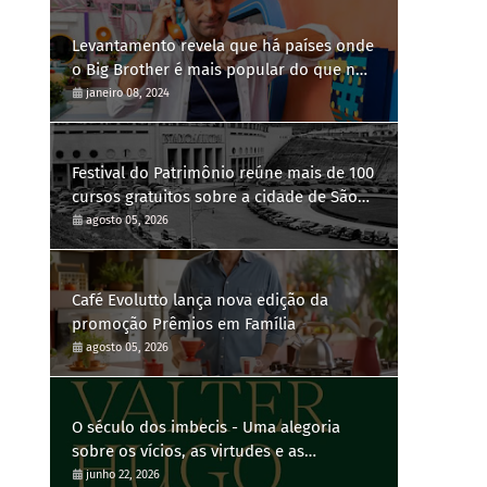
Levantamento revela que há países onde
o Big Brother é mais popular do que no
Brasil
janeiro 08, 2024
Festival do Patrimônio reúne mais de 100
cursos gratuitos sobre a cidade de São
Paulo
agosto 05, 2026
Café Evolutto lança nova edição da
promoção Prêmios em Família
agosto 05, 2026
O século dos imbecis - Uma alegoria
sobre os vícios, as virtudes e as
contradições humanas
junho 22, 2026