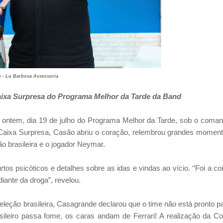
o - Lu Barbosa Assessoria
aixa Surpresa do Programa Melhor da Tarde da Band
u ontem, dia 19 de julho do Programa Melhor da Tarde, sob o coma
Caixa Surpresa, Casão abriu o coração, relembrou grandes momen
o brasileira e o jogador Neymar.
s psicóticos e detalhes sobre as idas e vindas ao vício. ‘’Foi a co
diante da droga”, revelou.
eleção brasileira, Casagrande declarou que o time não está pronto p
leiro passa fome, os caras andam de Ferrari! A realização da C