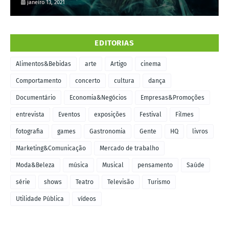
janeiro 13, 2021
EDITORIAS
Alimentos&Bebidas
arte
Artigo
cinema
Comportamento
concerto
cultura
dança
Documentário
Economia&Negócios
Empresas&Promoções
entrevista
Eventos
exposições
Festival
Filmes
fotografia
games
Gastronomia
Gente
HQ
livros
Marketing&Comunicação
Mercado de trabalho
Moda&Beleza
música
Musical
pensamento
Saúde
série
shows
Teatro
Televisão
Turismo
Utilidade Pública
vídeos