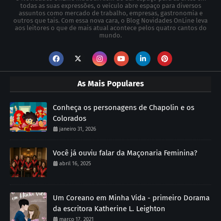
todas as suas expressões, o veículo abre espaço para diversos
assuntos como mercado de trabalho, empresas, gastronomia e
outros que tais. Com essa nova cara, o Blog Novidades OnLine leva
aos leitores o que de mais atual acontece pelos quatro cantos do
mundo.
As Mais Populares
Conheça os personagens de Chapolin e os
Colorados
janeiro 31, 2026
Você já ouviu falar da Maçonaria Feminina?
abril 16, 2025
Um Coreano em Minha Vida - primeiro Dorama
da escritora Katherine L. Leighton
março 17, 2021