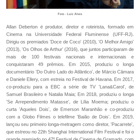
Foto - Luiz Alves
Allan Deberton é p
rodutor, diretor e roteirista, formado em
Cinema na Universidade Federal Fluminense (UFF-RJ).
Dirigiu os premiados 'Doce de Coco' (2010), 'O Melhor Amigo'
(2013), 'Os Olhos de Arthur' (2016), que juntos participaram de
mais de 100 festivais nacionais e internacionais e
conquistaram 49 prêmios. Em 2015, produziu o longa
documentário 'Do Outro Lado do Atlântico', de Márcio Câmara
e Daniele Ellery, com estreia no Festival de Havana. Em 2017,
co-produziu para a EBC a série de TV 'Lana&Carol', de
Samuel Brasileiro e Natalia Maia; Em 2018, produziu o longa
'Se Arrependimento Matasse', de Lília Moema; produziu o
curta 'Aqueles Dois', de Emerson Maranhão e co-produziu
com a Globo Filmes o telefilme 'Baião de Dois'. Em 2019,
lançou seu primeiro longa-metragem como diretor, 'Pacarrete',
que estreou no 22th Shanghai International Film Festival e foi o
grande premiado no 47º Festival de Cinema de Gramado, com