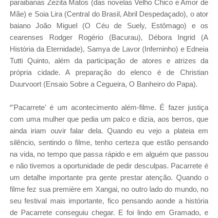
paraibanas Zezita Matos (das novelas Velho Chico e Amor de
Mãe) e Soia Lira (Central do Brasil, Abril Despedaçado), o ator
baiano João Miguel (O Céu de Suely, Estômago) e os
cearenses Rodger Rogério (Bacurau), Débora Ingrid (A
História da Eternidade), Samya de Lavor (Inferninho) e Edneia
Tutti Quinto, além da participação de atores e atrizes da
própria cidade. A preparação do elenco é de Christian
Duurvoort (Ensaio Sobre a Cegueira, O Banheiro do Papa).
“'Pacarrete' é um acontecimento além-filme. É fazer justiça
com uma mulher que pedia um palco e dizia, aos berros, que
ainda iriam ouvir falar dela. Quando eu vejo a plateia em
silêncio, sentindo o filme, tenho certeza que estão pensando
na vida, no tempo que passa rápido e em alguém que passou
e não tivemos a oportunidade de pedir desculpas. Pacarrete é
um detalhe importante pra gente prestar atenção. Quando o
filme fez sua première em Xangai, no outro lado do mundo, no
seu festival mais importante, fico pensando aonde a história
de Pacarrete conseguiu chegar. E foi lindo em Gramado, e