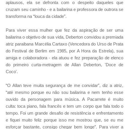
aplausos, ela se defronta com o despeito daqueles que
cruzam seu caminho - e a bailarina e professora de outrora se
transforma na “louca da cidade”.
Para viver essa mulher que fez da aspiração de ser uma
bailarina o objetivo de sua vida, Deberton convidou a premiada
atriz paraibana Marcélia Cartaxo (Vencedora do Urso de Prata
do Festival de Berlim em 1985, por A Hora da Estrela), sua
amiga e colaboradora - ela atuou e fez preparação de elenco
do primeiro curta-metragem de Allan Deberton, 'Doce de
Coco'.
“O Allan teve muita segurança de me convidar”, diz a atriz,
“até mesmo porque eu não sou bailarina e nem tenho esse
ouvido da personagem para música. A Pacarrete é muito
culta: toca piano, fala francês e tem um corpo que fala todo o
tempo. Foi um grande desafio de resistência e enfrentamento
e fiquei muito feliz porque isso me mostrou que, se eu me
esforçar bastante, consigo chegar bem longe”. Para viver a