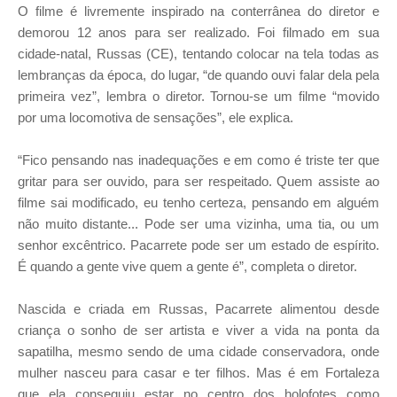
O filme é livremente inspirado na conterrânea do diretor e
demorou 12 anos para ser realizado. Foi filmado em sua
cidade-natal, Russas (CE), tentando colocar na tela todas as
lembranças da época, do lugar, “de quando ouvi falar dela pela
primeira vez”, lembra o diretor. Tornou-se um filme “movido
por uma locomotiva de sensações”, ele explica.
“Fico pensando nas inadequações e em como é triste ter que
gritar para ser ouvido, para ser respeitado. Quem assiste ao
filme sai modificado, eu tenho certeza, pensando em alguém
não muito distante... Pode ser uma vizinha, uma tia, ou um
senhor excêntrico. Pacarrete pode ser um estado de espírito.
É quando a gente vive quem a gente é”, completa o diretor.
Nascida e criada em Russas, Pacarrete alimentou desde
criança o sonho de ser artista e viver a vida na ponta da
sapatilha, mesmo sendo de uma cidade conservadora, onde
mulher nasceu para casar e ter filhos. Mas é em Fortaleza
que ela conseguiu estar no centro dos holofotes como