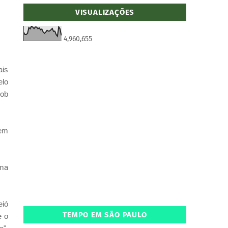
VISUALIZAÇÕES
4,960,655
ais
elo
sob
 em
uma
eió
TEMPO EM SÃO PAULO
e o