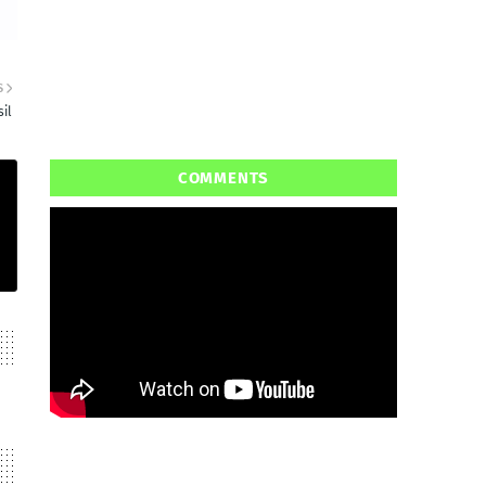
S
sil
COMMENTS