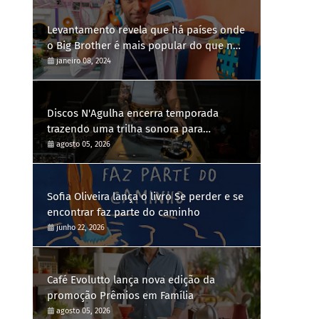
Levantamento revela que há países onde
o Big Brother é mais popular do que no
Brasil
janeiro 08, 2024
Discos N'Agulha encerra temporada
trazendo uma trilha sonora para
diferentes gerações
agosto 05, 2026
Sofia Oliveira lança o livro Se perder e se
encontrar faz parte do caminho
junho 22, 2026
Café Evolutto lança nova edição da
promoção Prêmios em Família
agosto 05, 2026