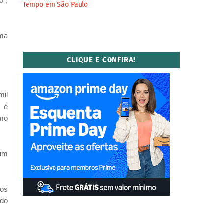
o",
Tempo em São Paulo
uma
CLIQUE E CONFIRA!
mil
e é
omo
 um
dos
 do