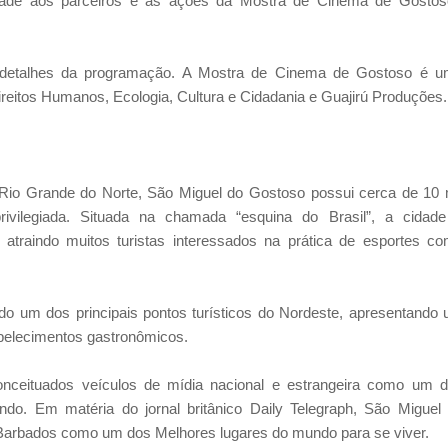
lidade aos parceiros e às ações da Mostra de Cinema de Gostos
s detalhes da programação. A Mostra de Cinema de Gostoso é 
eitos Humanos, Ecologia, Cultura e Cidadania e Guajirú Produções.
 Rio Grande do Norte, São Miguel do Gostoso possui cerca de 10 
 privilegiada. Situada na chamada “esquina do Brasil”, a cidad
 atraindo muitos turistas interessados na prática de esportes c
o um dos principais pontos turísticos do Nordeste, apresentando
belecimentos gastronômicos.
onceituados veículos de mídia nacional e estrangeira como um 
ndo. Em matéria do jornal britânico Daily Telegraph, São Miguel
e Barbados como um dos Melhores lugares do mundo para se viver.