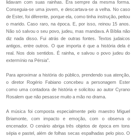
lidavam com suas rainhas. Era sempre da mesma forma.
Conseguia-se uma jovem, e descartava-se a velha. No caso
de Ester, foi diferente, porque ela, como tinha instrução, peitou
o marido. Caso raro, na época. E, por isso, reinou 15 anos.
Não só salvou o seu povo, judeu, mas mandava. A Bíblia não
diz nada disso. Fui atrás de outras fontes. Textos judaicos
antigos, entre outros. O que importa é que a história dela é
real. Nos dois sentidos. É rainha, e salvou o povo judeu do
extermínio na Pérsia”.
Para aproximar a história do público, prendendo sua atenção,
o diretor Rogério Fabiano concebeu a personagem Ester
como uma contadora de história e solicitou ao autor Cyrano
Rosalem que não pesasse muito a mão no drama.
A música foi composta especialmente pelo maestro Miguel
Briamonte, com impacto e emoção, com o observa o
encenador. O cenário abriga três objetos de época em tons
sépia e pastel, além de folhas secas espalhadas pelo piso. O