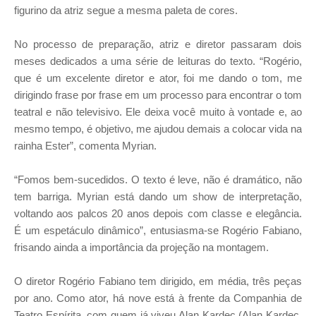
figurino da atriz segue a mesma paleta de cores.
No processo de preparação, atriz e diretor passaram dois
meses dedicados a uma série de leituras do texto. “Rogério,
que é um excelente diretor e ator, foi me dando o tom, me
dirigindo frase por frase em um processo para encontrar o tom
teatral e não televisivo. Ele deixa você muito à vontade e, ao
mesmo tempo, é objetivo, me ajudou demais a colocar vida na
rainha Ester”, comenta Myrian.
“Fomos bem-sucedidos. O texto é leve, não é dramático, não
tem barriga. Myrian está dando um show de interpretação,
voltando aos palcos 20 anos depois com classe e elegância.
É um espetáculo dinâmico”, entusiasma-se Rogério Fabiano,
frisando ainda a importância da projeção na montagem.
O diretor Rogério Fabiano tem dirigido, em média, três peças
por ano. Como ator, há nove está à frente da Companhia de
Teatro Espírita, com quem já viveu Alan Kardec (Alan Kardec,