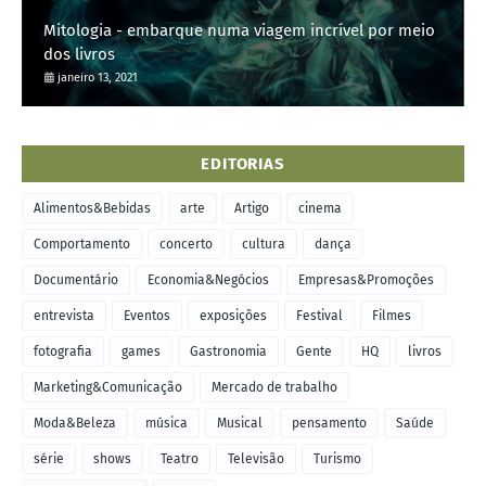
Mitologia - embarque numa viagem incrível por meio
dos livros
janeiro 13, 2021
EDITORIAS
Alimentos&Bebidas
arte
Artigo
cinema
Comportamento
concerto
cultura
dança
Documentário
Economia&Negócios
Empresas&Promoções
entrevista
Eventos
exposições
Festival
Filmes
fotografia
games
Gastronomia
Gente
HQ
livros
Marketing&Comunicação
Mercado de trabalho
Moda&Beleza
música
Musical
pensamento
Saúde
série
shows
Teatro
Televisão
Turismo