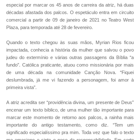
especial por marcar os 45 anos de carreira da atriz, há duas
décadas afastada dos palcos. O espetáculo entra em circuito
comercial a partir de 09 de janeiro de 2021 no Teatro West
Plaza, para temporada até 28 de fevereiro.
Quando o texto chegou às suas mãos, Myrian Rios ficou
impactada, conhecia a história da mulher que salvou o povo
judeu do extermínio e várias outras passagens da Bíblia “a
fundo”. Católica praticante, atuou como missionária por mais
de uma década na comunidade Canção Nova. “Fiquei
deslumbrada, já me vi fazendo a personagem, foi amor à
primeira vista”.
A atriz acredita ser “providência divina, um presente de Deus”
encenar um texto bíblico, de uma mulher tão importante para
marcar este momento de retorno aos palcos, a rainha mais
importante do antigo testamento, como diz. “Tem um
significado especialíssimo pra mim. Toda vez que falo o texto
me emociono e sinto o peso da responsabilidade. Em certo