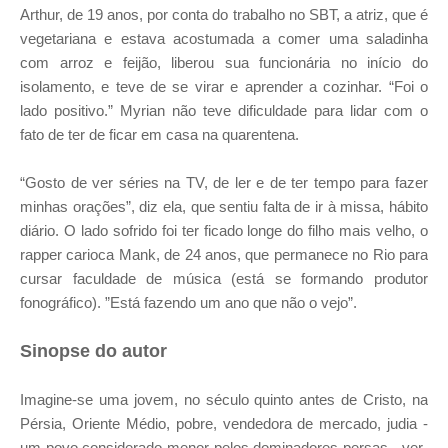
Arthur, de 19 anos, por conta do trabalho no SBT, a atriz, que é
vegetariana e estava acostumada a comer uma saladinha
com arroz e feijão, liberou sua funcionária no início do
isolamento, e teve de se virar e aprender a cozinhar. “Foi o
lado positivo.” Myrian não teve dificuldade para lidar com o
fato de ter de ficar em casa na quarentena.
“Gosto de ver séries na TV, de ler e de ter tempo para fazer
minhas orações”, diz ela, que sentiu falta de ir à missa, hábito
diário. O lado sofrido foi ter ficado longe do filho mais velho, o
rapper carioca Mank, de 24 anos, que permanece no Rio para
cursar faculdade de música (está se formando produtor
fonográfico). ”Está fazendo um ano que não o vejo”.
Sinopse do autor
Imagine-se uma jovem, no século quinto antes de Cristo, na
Pérsia, Oriente Médio, pobre, vendedora de mercado, judia -
um povo considerado menor pelos dominadores persas - ver-