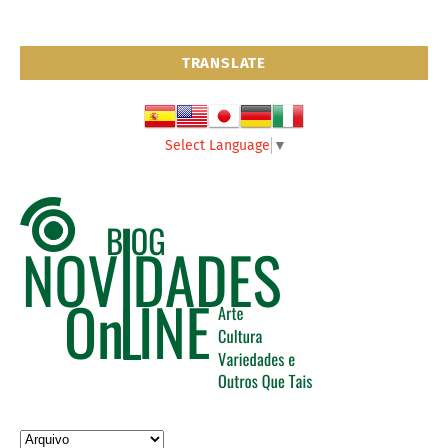
TRANSLATE
Select Language
▼