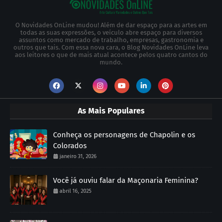
O Novidades OnLine mudou! Além de dar espaço para as artes em
todas as suas expressões, o veículo abre espaço para diversos
assuntos como mercado de trabalho, empresas, gastronomia e
outros que tais. Com essa nova cara, o Blog Novidades OnLine leva
aos leitores o que de mais atual acontece pelos quatro cantos do
mundo.
As Mais Populares
Conheça os personagens de Chapolin e os
Colorados
janeiro 31, 2026
Você já ouviu falar da Maçonaria Feminina?
abril 16, 2025