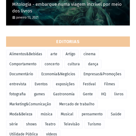
Mitologia - embarque numa viagem incrível por meio
dos livros
janeiro 13, 2021
EDITORIAS
Alimentos&Bebidas
arte
Artigo
cinema
Comportamento
concerto
cultura
dança
Documentário
Economia&Negócios
Empresas&Promoções
entrevista
Eventos
exposições
Festival
Filmes
fotografia
games
Gastronomia
Gente
HQ
livros
Marketing&Comunicação
Mercado de trabalho
Moda&Beleza
música
Musical
pensamento
Saúde
série
shows
Teatro
Televisão
Turismo
Utilidade Pública
vídeos