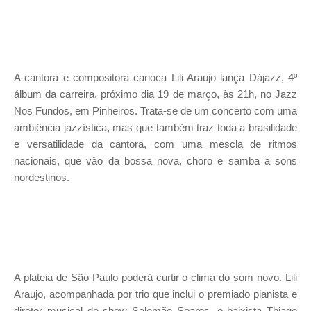
A cantora e compositora carioca Lili Araujo lança Dájazz, 4º
álbum da carreira, próximo dia 19 de março, às 21h, no Jazz
Nos Fundos, em Pinheiros.
Trata-se de um concerto com uma
ambiência jazzística, mas que também traz toda a brasilidade
e versatilidade da cantora, com uma mescla de ritmos
nacionais, que vão da bossa nova, choro e samba a sons
nordestinos.
A plateia de São Paulo poderá curtir o clima do som novo. Lili
Araujo, acompanhada por trio que inclui o premiado pianista e
diretor musical do show Salomão Soares, o baixista Thiago