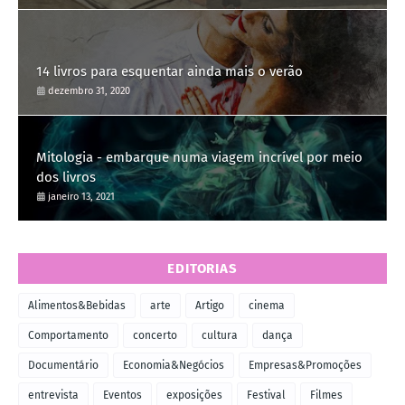
14 livros para esquentar ainda mais o verão
dezembro 31, 2020
Mitologia - embarque numa viagem incrível por meio
dos livros
janeiro 13, 2021
EDITORIAS
Alimentos&Bebidas
arte
Artigo
cinema
Comportamento
concerto
cultura
dança
Documentário
Economia&Negócios
Empresas&Promoções
entrevista
Eventos
exposições
Festival
Filmes