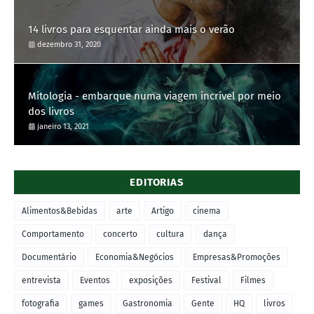
14 livros para esquentar ainda mais o verão
dezembro 31, 2020
Mitologia - embarque numa viagem incrível por meio
dos livros
janeiro 13, 2021
EDITORIAS
Alimentos&Bebidas
arte
Artigo
cinema
Comportamento
concerto
cultura
dança
Documentário
Economia&Negócios
Empresas&Promoções
entrevista
Eventos
exposições
Festival
Filmes
fotografia
games
Gastronomia
Gente
HQ
livros