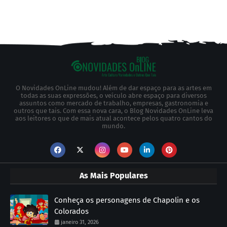
O Novidades OnLine mudou! Além de dar espaço para as artes em
todas as suas expressões, o veículo abre espaço para diversos
assuntos como mercado de trabalho, empresas, gastronomia e
outros que tais. Com essa nova cara, o Blog Novidades OnLine leva
aos leitores o que de mais atual acontece pelos quatro cantos do
mundo.
As Mais Populares
Conheça os personagens de Chapolin e os
Colorados
janeiro 31, 2026