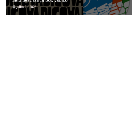
Selo Sesc lança box Vadico
julho 31, 2026