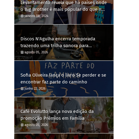
Levantamento revela que há países onde
o Big Brother é mais popular do que no
Brasil
janeiro 08, 2024
Discos N'Agulha encerra temporada
trazendo uma trilha sonora para
diferentes gerações
agosto 05, 2026
Sofia Oliveira lança o livro Se perder e se
encontrar faz parte do caminho
junho 22, 2026
Café Evolutto lança nova edição da
promoção Prêmios em Família
agosto 05, 2026