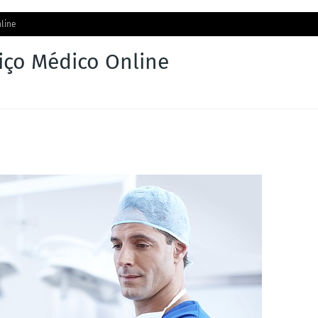
nline
viço Médico Online