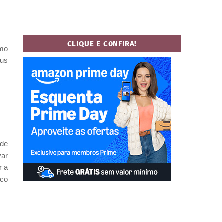
CLIQUE E CONFIRA!
omo
rus
 de
var
r a
ico