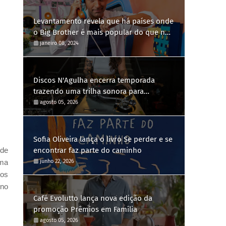
Levantamento revela que há países onde
o Big Brother é mais popular do que no
Brasil
janeiro 08, 2024
Discos N'Agulha encerra temporada
trazendo uma trilha sonora para
diferentes gerações
agosto 05, 2026
Sofia Oliveira lança o livro Se perder e se
 de
encontrar faz parte do caminho
uma
junho 22, 2026
tos
 no
Café Evolutto lança nova edição da
promoção Prêmios em Família
agosto 05, 2026