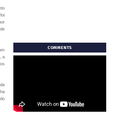
eto
foi
por
 de
COMMENTS
 um
, a
sos
 da
nha
 do