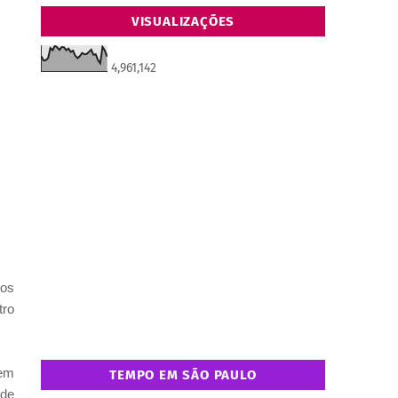
VISUALIZAÇÕES
4,961,142
 os
tro
 em
TEMPO EM SÃO PAULO
 de