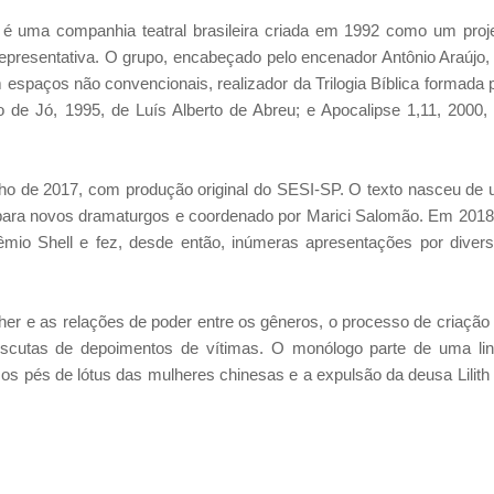
m é uma companhia teatral brasileira criada em 1992 como um proj
presentativa. O grupo, encabeçado pelo encenador Antônio Araújo, 
espaços não convencionais, realizador da Trilogia Bíblica formada 
o de Jó, 1995, de Luís Alberto de Abreu; e Apocalipse 1,11, 2000,
ho de 2017, com produção original do SESI-SP. O texto nasceu de
para novos dramaturgos e coordenado por Marici Salomão. Em 2018
êmio Shell e fez, desde então, inúmeras apresentações por diver
lher e as relações de poder entre os gêneros, o processo de criação
 escutas de depoimentos de vítimas. O monólogo parte de uma li
os pés de lótus das mulheres chinesas e a expulsão da deusa Lilith