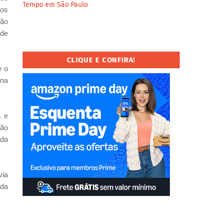
Tempo em São Paulo
cos
mão
 de
CLIQUE E CONFIRA!
e o
 na
a e
São
 da
via
 da