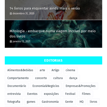
14 livros para esquentar ainda mais o verão
dezembro 31, 2020
Mitologia - embarque numa viagem incrível por meio
dos livros
janeiro 13, 2021
EDITORIAS
Alimentos&Bebidas
arte
Artigo
cinema
Comportamento
concerto
cultura
dança
Documentário
Economia&Negócios
Empresas&Promoções
entrevista
Eventos
exposições
Festival
Filmes
fotografia
games
Gastronomia
Gente
HQ
livros