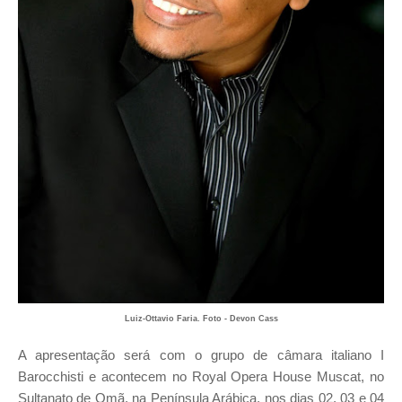
Luiz-Ottavio Faria. Foto - Devon Cass
A apresentação será com o grupo de câmara italiano I
Barocchisti e acontecem no Royal Opera House Muscat, no
Sultanato de Omã, na Península Arábica, nos dias 02, 03 e 04