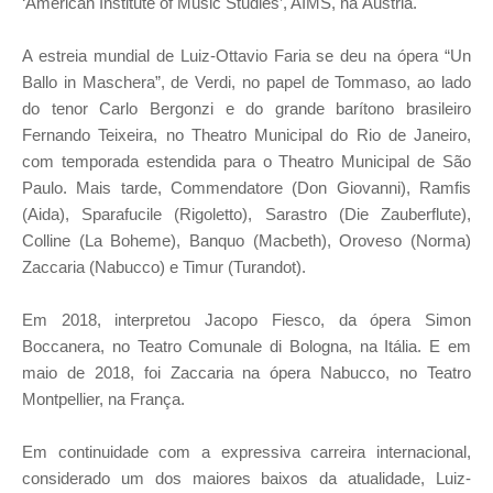
‘American Institute of Music Studies’, AIMS, na Áustria.
A estreia mundial de Luiz-Ottavio Faria se deu na ópera “Un
Ballo in Maschera”, de Verdi, no papel de Tommaso, ao lado
do tenor Carlo Bergonzi e do grande barítono brasileiro
Fernando Teixeira, no Theatro Municipal do Rio de Janeiro,
com temporada estendida para o Theatro Municipal de São
Paulo. Mais tarde, Commendatore (Don Giovanni), Ramfis
(Aida), Sparafucile (Rigoletto), Sarastro (Die Zauberflute),
Colline (La Boheme), Banquo (Macbeth), Oroveso (Norma)
Zaccaria (Nabucco) e Timur (Turandot).
Em 2018, interpretou Jacopo Fiesco, da ópera Simon
Boccanera, no Teatro Comunale di Bologna, na Itália. E em
maio de 2018, foi Zaccaria na ópera Nabucco, no Teatro
Montpellier, na França.
Em continuidade com a expressiva carreira internacional,
considerado um dos maiores baixos da atualidade, Luiz-