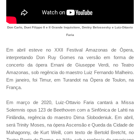
Don Carlo, Duet Filippo II e Il Grande Inquisitore, Dmitry Belossesky e Luiz-Ottavio
Faria
Em abril esteve no XXII Festival Amazonas de Ópera,
interpretando Don Ruy Gomes na versão em forma de
concerto da ópera Ernani de Giuseppe Verdi, no Teatro
Amazonas, sob regência do maestro Luiz Fernando Malheiro.
Em janeiro, foi Timur, em Turandot na Ópera de Toulon, na
França.
Em março de 2020, Luiz-Ottavio Faria cantará a Missa
Solemnis opus 123 de Beethoven com a Sinfônica de Lahti na
Finlândia, regência do maestro Dima Slobodeniuk. Em abril,
será Trinity Moses, na ópera Ascensão e Queda da Cidade de
Mahagonny, de Kurt Weill, com texto de Bertold Bretcht, no
Teatro Regio de Parma, na Itália, sob a regência do americano