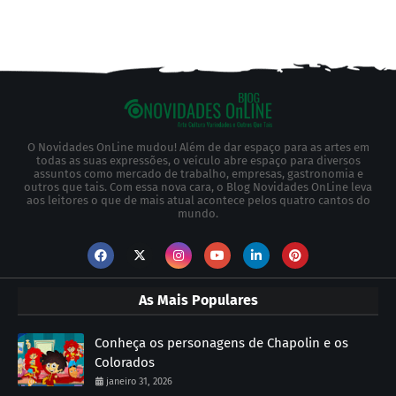
O Novidades OnLine mudou! Além de dar espaço para as artes em
todas as suas expressões, o veículo abre espaço para diversos
assuntos como mercado de trabalho, empresas, gastronomia e
outros que tais. Com essa nova cara, o Blog Novidades OnLine leva
aos leitores o que de mais atual acontece pelos quatro cantos do
mundo.
As Mais Populares
Conheça os personagens de Chapolin e os
Colorados
janeiro 31, 2026