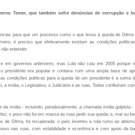
verno Temer, que também sofre denúncias de corrupção e b
âncias para que um processo como o que levou à queda de Dilma
eiro, é preciso que efetivamente existam as condições política
 não entender.
o e em governos anteriores; mas Lula não caiu em 2005 porque 
, o presidente era popular e contava com uma ampla base de ap
a as condições políticas para a queda de um presidente é a soma 
a mídia, o Legislativo, o Judiciário e as ruas. Todos confluíram con
e da mídia - incluindo, paradoxalmente, a chamada mídia golpista -
fez; o povo não foi em massa às ruas pedir sua queda; e, mal ou b
s de Dilma, foi recuperada: o país inverteu a rota rumo ao abism
 povo nas ruas, com estabilidade e econômica e com apoio da b