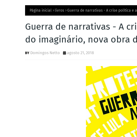
Página inicial
livros
Guerra de narrativas - A crise política e 
Guerra de narrativas - A cri
do imaginário, nova obra d
Domingos Netto
agosto 21, 2018