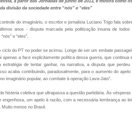
petista, a partir das Jornadas de junho de 2013, e mostra como o
 da divisão da sociedade entre “nós” e “eles”
controle do imaginário, o escritor e jornalista Luciano Trigo fala sobr
ltimos anos - disputa marcada pela politização insana de todos
“nós” e “eles”.
do ciclo do PT no poder se acirrou. Longe de ser um embate passagei
i apenas a face explicitamente política dessa guerra, que continua
estratégia de tentar ganhar, na narrativa, a disputa que perdeu
. “Isso acaba contribuindo, paradoxalmente, para o aumento do apelo
 no imaginário popular, ao combate à operação Lava-Jato”.
 histeria coletiva que ultrapassa a questão partidária. Às vésperas
l e engenhosa, um apelo à razão, com a necessária lembrança ao lei
. Muito menos no Brasil.