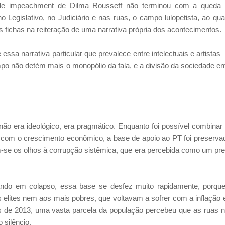
 de impeachment de Dilma Rousseff não terminou com a queda
no Legislativo, no Judiciário e nas ruas, o campo lulopetista, ao qua
s fichas na reiteração de uma narrativa própria dos acontecimentos.
essa narrativa particular que prevalece entre intelectuais e artistas 
po não detém mais o monopólio da fala, e a divisão da sociedade en
ão era ideológico, era pragmático. Enquanto foi possível combinar
, com o crescimento econômico, a base de apoio ao PT foi preserva
m-se os olhos à corrupção sistêmica, que era percebida como um pr
ando em colapso, essa base se desfez muito rapidamente, porqu
elites nem aos mais pobres, que voltavam a sofrer com a inflação 
de 2013, uma vasta parcela da população percebeu que as ruas 
 silêncio.