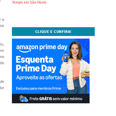
s
Tempo em São Paulo
e a
 os
CLIQUE E CONFIRA!
ro,
 em
 no
 do
 de
tor