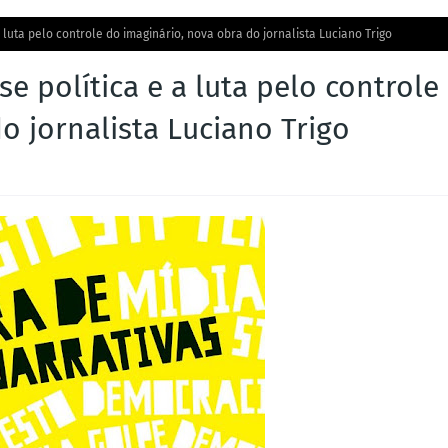
a luta pelo controle do imaginário, nova obra do jornalista Luciano Trigo
se política e a luta pelo controle
o jornalista Luciano Trigo