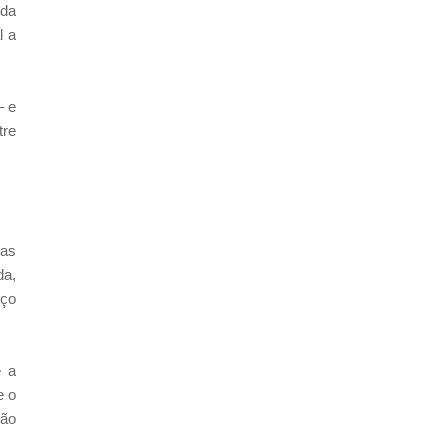
 da
l a
– e
tre
 as
da,
eço
e a
e o
não