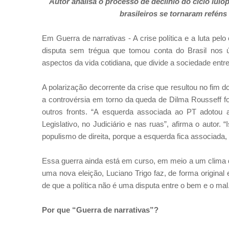
Autor analisa o processo de declínio do ciclo lulo
brasileiros se tornaram reféns
Em Guerra de narrativas - A crise política e a luta pelo 
disputa sem trégua que tomou conta do Brasil nos ú
aspectos da vida cotidiana, que divide a sociedade entre 
A polarização decorrente da crise que resultou no fim 
a controvérsia em torno da queda de Dilma Rousseff fo
outros fronts. “A esquerda associada ao PT adotou a 
Legislativo, no Judiciário e nas ruas”, afirma o autor
populismo de direita, porque a esquerda fica associada,
Essa guerra ainda está em curso, em meio a um clima de
uma nova eleição, Luciano Trigo faz, de forma origina
de que a política não é uma disputa entre o bem e o mal
Por que “Guerra de narrativas”?