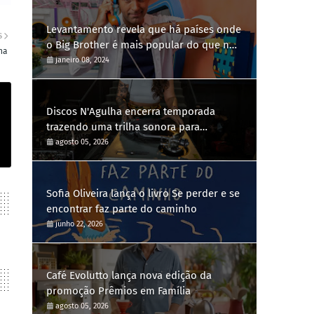
Levantamento revela que há países onde
S
o Big Brother é mais popular do que no
na
Brasil
janeiro 08, 2024
Discos N'Agulha encerra temporada
trazendo uma trilha sonora para
diferentes gerações
agosto 05, 2026
Sofia Oliveira lança o livro Se perder e se
encontrar faz parte do caminho
junho 22, 2026
Café Evolutto lança nova edição da
promoção Prêmios em Família
agosto 05, 2026