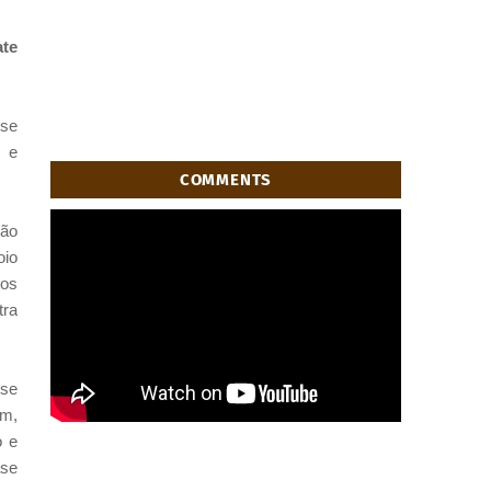
ate
 se
s e
COMMENTS
não
oio
dos
tra
 se
em,
o e
ase