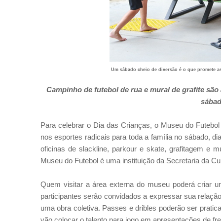
Um sábado cheio de diversão é o que promete as 
Campinho de futebol de rua e mural de grafite são
sábad
Para celebrar o Dia das Crianças, o Museu do Futebol v
nos esportes radicais para toda a família no sábado, d
oficinas de slackline, parkour e skate, grafitagem e m
Museu do Futebol é uma instituição da Secretaria da Cu
Quem visitar a área externa do museu poderá criar um
participantes serão convidados a expressar sua relação 
uma obra coletiva. Passes e dribles poderão ser pratica
vão colocar o talento para jogo em apresentações de fre