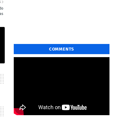
S
do
as
COMMENTS