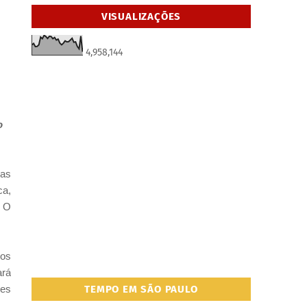
VISUALIZAÇÕES
4,958,144
o
das
ca,
. O
 os
ará
res
TEMPO EM SÃO PAULO