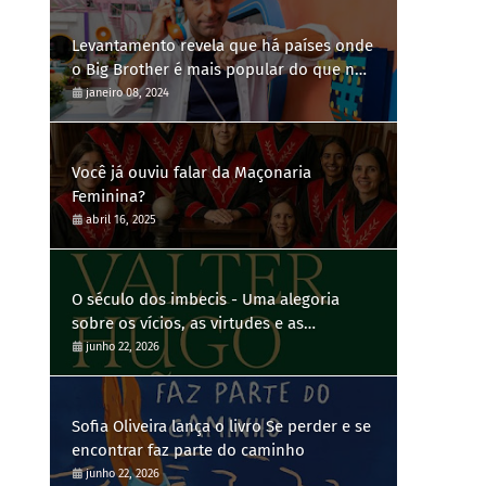
Levantamento revela que há países onde
o Big Brother é mais popular do que no
Brasil
janeiro 08, 2024
Você já ouviu falar da Maçonaria
Feminina?
abril 16, 2025
O século dos imbecis - Uma alegoria
sobre os vícios, as virtudes e as
contradições humanas
junho 22, 2026
Sofia Oliveira lança o livro Se perder e se
encontrar faz parte do caminho
junho 22, 2026