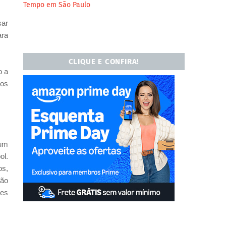
Tempo em São Paulo
sar
ara
CLIQUE E CONFIRA!
o a
 os
 um
ol.
os,
ção
tes