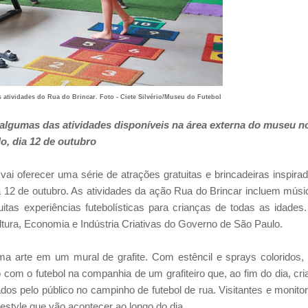
atividades do Rua do Brincar. Foto - Ciete Silvério/Museu do Futebol
 algumas das atividades disponíveis na área externa do museu n
o, dia 12 de outubro
ai oferecer uma série de atrações gratuitas e brincadeiras inspira
ia 12 de outubro. As atividades da ação Rua do Brincar incluem músi
uitas experiências futebolísticas para crianças de todas as idades
ltura, Economia e Indústria Criativas do Governo de São Paulo.
a arte em um mural de grafite. Com estêncil e sprays coloridos,
com o futebol na companhia de um grafiteiro que, ao fim do dia, cri
dos pelo público no campinho de futebol de rua. Visitantes e monito
estyle que vão acontecer ao longo do dia.