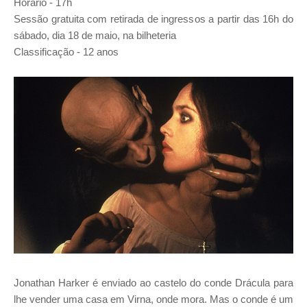
Horário - 17h
Sessão gratuita com retirada de ingressos a partir das 16h do
sábado, dia 18 de maio, na bilheteria
Classificação -
12 anos
Jonathan Harker é enviado ao castelo do conde Drácula para
lhe vender uma casa em Virna, onde mora. Mas o conde é um