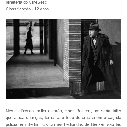
bilheteria do CineSesc
Classificação - 12 anos
Neste clássico thriller alemão, Hans Beckert, um serial killer
que ataca crianças, torna-se o foco de uma enorme caçada
policial em Berlim. Os crimes hediondos de Beckert são tão