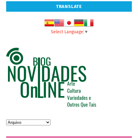
TRANSLATE
Select Language
▼