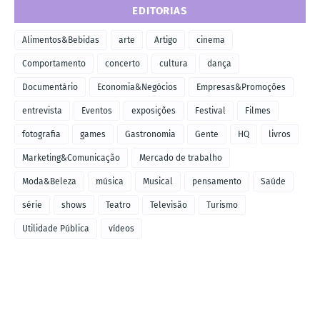
EDITORIAS
Alimentos&Bebidas
arte
Artigo
cinema
Comportamento
concerto
cultura
dança
Documentário
Economia&Negócios
Empresas&Promoções
entrevista
Eventos
exposições
Festival
Filmes
fotografia
games
Gastronomia
Gente
HQ
livros
Marketing&Comunicação
Mercado de trabalho
Moda&Beleza
música
Musical
pensamento
Saúde
série
shows
Teatro
Televisão
Turismo
Utilidade Pública
vídeos