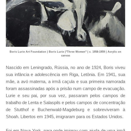
Boris Lurie Art Foundation | Boris Lurie |"Three Women" | c. 1958-1959 | Acrylic on
canvas
Nascido em Leningrado, Rússia, no ano de 1924, Boris viveu
sua infância e adolescência em Riga, Letônia. Em 1941, sua
mãe, a avó materna, a irmã caçula e sua primeira namorada
foram assassinadas após a prisão num campo de evacuação.
Lurie e seu pai, por sua vez, passaram pelos campos de
trabalho de Lenta e Salaspils e pelos campos de concentração
de Stutthof e Buchenwald-Magdeburg e sobreviveram à
Shoah. Libertos em 1945, imigraram para os Estados Unidos.
Foi em Nova York, para onde imigrou com ajuda de uma irmã