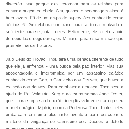
diversão. Isso porque eles retornam para as telinhas para
contar a origem do chefe, Gru, quando o personagem ainda é
bem jovem. Fã de um grupo de supervilões conhecido como
'Vicious 6', Gru elabora um plano para se tornar malvado o
suficiente para se juntar a eles. Felizmente, ele recebe apoio
de seus leais seguidores, os Minions, para essa missão que
promete marcar história.
Já o Deus do Trovão, Thor, terá uma jornada diferente de tudo
que ele já enfrentou - uma busca pela paz interior. Mas sua
aposentadoria é interrompida por um assassino galático
conhecido como Gorr, o Carniceiro dos Deuses, que busca a
extinção dos deuses. Para combater a ameaça, Thor pede a
ajuda do Rei Valquíria, Korg e da ex-namorada Jane Foster,
que - para surpresa do herói - inexplicavelmente carrega seu
martelo mágico, Mjolnir, como a Poderosa Thor. Juntos, eles
embarcam em uma alucinante aventura para descobrir o
mistério da vingança do Carniceiro dos Deuses e detê-lo
antes que seja tarde demais.