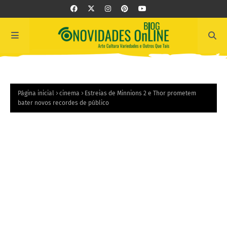
Página inicial
cinema
Estreias de Minnions 2 e Thor prometem
bater novos recordes de público