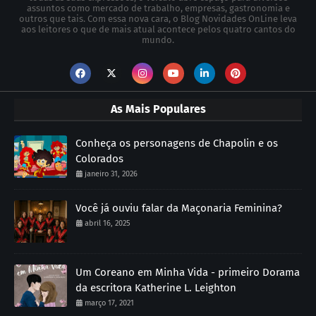
assuntos como mercado de trabalho, empresas, gastronomia e
outros que tais. Com essa nova cara, o Blog Novidades OnLine leva
aos leitores o que de mais atual acontece pelos quatro cantos do
mundo.
As Mais Populares
Conheça os personagens de Chapolin e os
Colorados
janeiro 31, 2026
Você já ouviu falar da Maçonaria Feminina?
abril 16, 2025
Um Coreano em Minha Vida - primeiro Dorama
da escritora Katherine L. Leighton
março 17, 2021