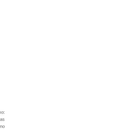
mo:
das
 no