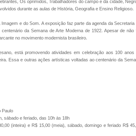
Retirantes, Os oprimidos, Trabalhadores do campo e da cidade, Negr
lvidos durante as aulas de História, Geografia e Ensino Religioso.
 Imagem e do Som. A exposição faz parte da agenda da Secretaria
centenário da Semana de Arte Moderna de 1922. Apesar de não 
marcante no movimento modernista brasileiro.
ocesano, está promovendo atividades em celebração aos 100 anos
eira. Essa e outras ações artísticas voltadas ao centenário da Sem
o Paulo
h, sábado e feriado, das 10h às 18h
30,00 (inteira) e R$ 15,00 (meia),
sábado, domingo e feriado R$ 45