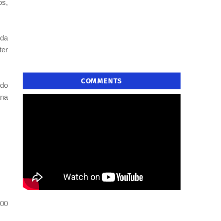
os,
 da
ter
COMMENTS
 do
ana
,00