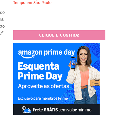
Tempo em São Paulo
 do
ra,
xto
r”,
CLIQUE E CONFIRA!