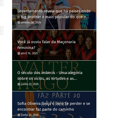
Levantamento revela que há países onde
o Big Brother é mais popular do que no
Brasil
janeiro 08, 2024
Você já ouviu falar da Maçonaria
Feminina?
abril 16, 2025
O século dos imbecis - Uma alegoria
sobre os vícios, as virtudes e as
contradições humanas
junho 22, 2026
Sofia Oliveira lança o livro Se perder e se
encontrar faz parte do caminho
junho 22, 2026