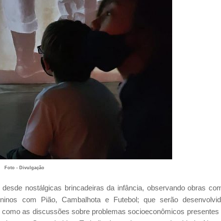
Foto - Divulgação
 desde nostálgicas brincadeiras da infância, observando obras co
ninos com Pião, Cambalhota e Futebol; que serão desenvolvi
im como as discussões sobre problemas socioeconômicos presentes