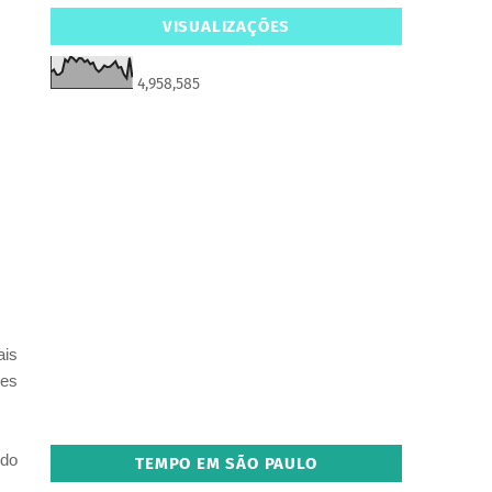
VISUALIZAÇÕES
4,958,585
ais
des
ido
TEMPO EM SÃO PAULO