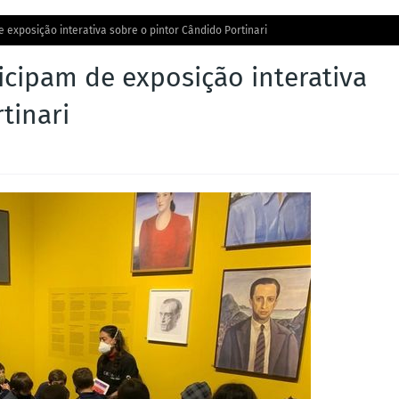
 exposição interativa sobre o pintor Cândido Portinari
icipam de exposição interativa
tinari