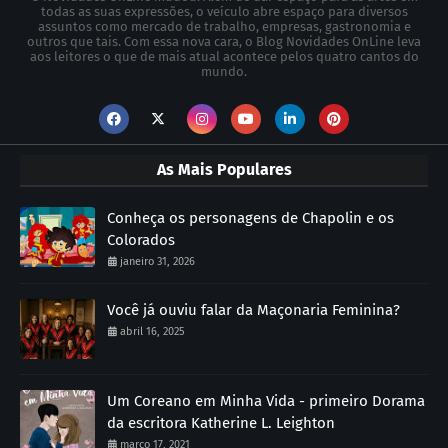
todas as suas expressões, o veículo abre espaço para diversos
assuntos como mercado de trabalho, empresas, gastronomia e
outros que tais. Com essa nova cara, o Blog Novidades OnLine leva
aos leitores o que de mais atual acontece pelos quatro cantos do
mundo.
As Mais Populares
Conheça os personagens de Chapolin e os
Colorados
janeiro 31, 2026
Você já ouviu falar da Maçonaria Feminina?
abril 16, 2025
Um Coreano em Minha Vida - primeiro Dorama
da escritora Katherine L. Leighton
março 17, 2021