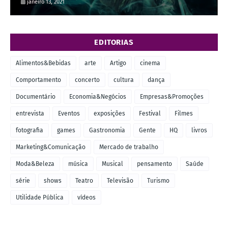
janeiro 13, 2021
EDITORIAS
Alimentos&Bebidas
arte
Artigo
cinema
Comportamento
concerto
cultura
dança
Documentário
Economia&Negócios
Empresas&Promoções
entrevista
Eventos
exposições
Festival
Filmes
fotografia
games
Gastronomia
Gente
HQ
livros
Marketing&Comunicação
Mercado de trabalho
Moda&Beleza
música
Musical
pensamento
Saúde
série
shows
Teatro
Televisão
Turismo
Utilidade Pública
vídeos