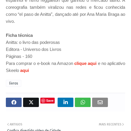
espanhol e ritmo reggaeton que ganhou o mercado latino. A
coreografia também viralizou nas redes e ficou conhecida
como “el paso de Anitta”, dançado até por Ana Maria Braga ao
vivo.
Ficha técnica
Anitta: o livro das poderosas
Editora - Universo dos Livros
Páginas - 160
Para comprar o e-book na Amazon
clique aqui
e no a
plicativo
Skeelo
aqui
livros
Save
ANTIGOS
MAIS RECENTES
Confira divertido vídeo de Cidade