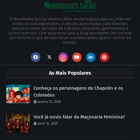
O Novidades OnLine mudou! Além de dar espaço para as artes em
todas as suas expressões, o veículo abre espaço para diversos
assuntos como mercado de trabalho, empresas, gastronomia e
outros que tais. Com essa nova cara, o Blog Novidades OnLine leva
aos leitores o que de mais atual acontece pelos quatro cantos do
mundo.
As Mais Populares
Conheça os personagens de Chapolin e os
Colorados
janeiro 31, 2026
Você já ouviu falar da Maçonaria Feminina?
abril 16, 2025