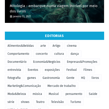
Mitologia - embarque numa viagem incrível por meio
dos livros
janeiro 13, 2021
EDITORIAS
Alimentos&Bebidas
arte
Artigo
cinema
Comportamento
concerto
cultura
dança
Documentário
Economia&Negócios
Empresas&Promoções
entrevista
Eventos
exposições
Festival
Filmes
fotografia
games
Gastronomia
Gente
HQ
livros
Marketing&Comunicação
Mercado de trabalho
Moda&Beleza
música
Musical
pensamento
Saúde
série
shows
Teatro
Televisão
Turismo