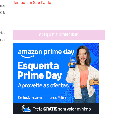
Tempo em São Paulo
irá
 da
nta
CLIQUE E CONFIRA!
 na