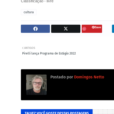
Classificação - livre
cultura
Save
ANTIGOS
Pirelli lança Programa de Estágio 2022
Postado por
Domingos Netto
TALVEZ VOCÊ GOSTE DESTAS POSTAGENS