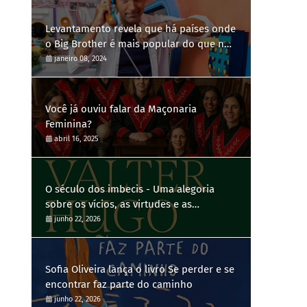
Levantamento revela que há países onde
o Big Brother é mais popular do que no
Brasil
janeiro 08, 2024
Você já ouviu falar da Maçonaria
Feminina?
abril 16, 2025
O século dos imbecis - Uma alegoria
sobre os vícios, as virtudes e as
contradições humanas
junho 22, 2026
Sofia Oliveira lança o livro Se perder e se
encontrar faz parte do caminho
junho 22, 2026