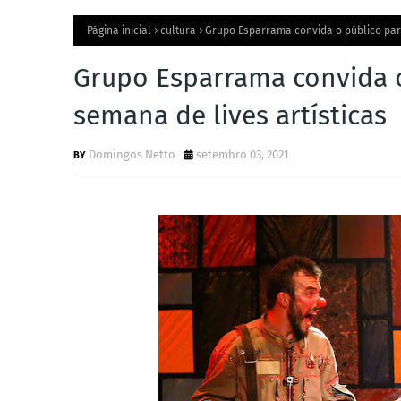
Página inicial
cultura
Grupo Esparrama convida o público para
Grupo Esparrama convida o
semana de lives artísticas
Domingos Netto
setembro 03, 2021