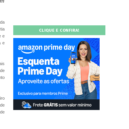
am
ada
tia
CLIQUE E CONFIRA!
e e
a e
ais
ade
nto
iro
 de
 de