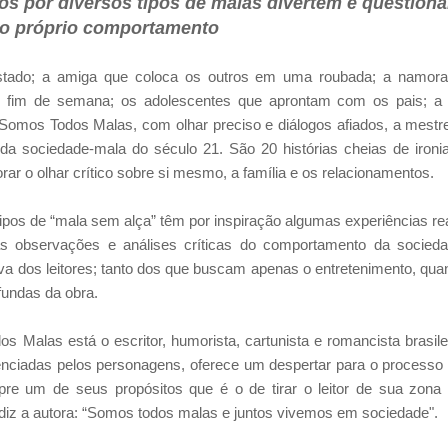
s por diversos tipos de malas divertem e question
e o próprio comportamento
estado; a amiga que coloca os outros em uma roubada; a namor
le fim de semana; os adolescentes que aprontam com os pais; a 
omos Todos Malas, com olhar preciso e diálogos afiados, a mestr
da sociedade-mala do século 21. São 20 histórias cheias de ironi
morar o olhar crítico sobre si mesmo, a família e os relacionamentos.
ipos de “mala sem alça” têm por inspiração algumas experiências re
s observações e análises críticas do comportamento da socied
ativa dos leitores; tanto dos que buscam apenas o entretenimento, qua
undas da obra.
s Malas está o escritor, humorista, cartunista e romancista brasile
venciadas pelos personagens, oferece um despertar para o processo
re um de seus propósitos que é o de tirar o leitor de sua zona
 diz a autora: “Somos todos malas e juntos vivemos em sociedade".