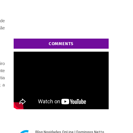
 de
Mãe
COMMENTS
iro
nte
tia
; a