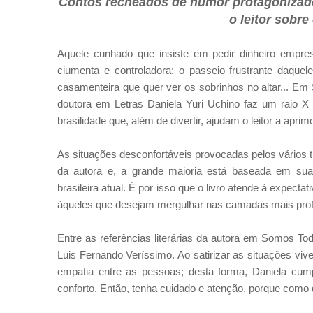
Contos recheados de humor protagonizado
o leitor sobr
Aquele cunhado que insiste em pedir dinheiro empr
ciumenta e controladora; o passeio frustrante daque
casamenteira que quer ver os sobrinhos no altar...
Em S
doutora em Letras Daniela Yuri Uchino faz um raio X 
brasilidade que, além de divertir, ajudam o leitor a apri
As situações desconfortáveis provocadas pelos vários t
da autora e, a grande maioria está baseada em sua
brasileira atual. É por isso que o livro atende à expect
àqueles que desejam mergulhar nas camadas mais prof
Entre as referências literárias da autora em Somos Todo
Luis Fernando Veríssimo. Ao satirizar as situações vi
empatia entre as pessoas; desta forma, Daniela cump
conforto. Então, tenha cuidado e atenção, porque como