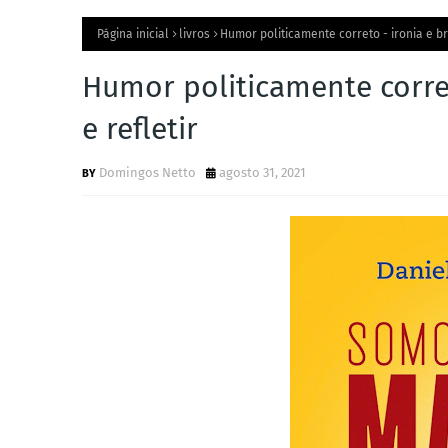
Página inicial
livros
Humor politicamente correto - ironia e bra
Humor politicamente correto
e refletir
Domingos Netto
agosto 31, 2021