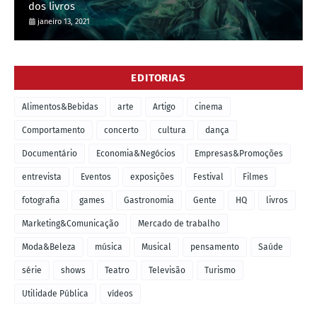
dos livros
janeiro 13, 2021
EDITORIAS
Alimentos&Bebidas
arte
Artigo
cinema
Comportamento
concerto
cultura
dança
Documentário
Economia&Negócios
Empresas&Promoções
entrevista
Eventos
exposições
Festival
Filmes
fotografia
games
Gastronomia
Gente
HQ
livros
Marketing&Comunicação
Mercado de trabalho
Moda&Beleza
música
Musical
pensamento
Saúde
série
shows
Teatro
Televisão
Turismo
Utilidade Pública
vídeos