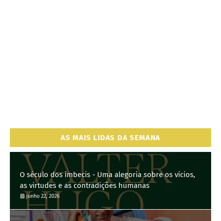
AS MAIS LIDAS DA SEMANA
O século dos imbecis - Uma alegoria sobre os vícios,
as virtudes e as contradições humanas
junho 22, 2026