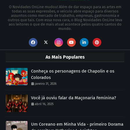
O Novidades OnLine mudou! Além de dar espaço para as artes em
todas as suas expressões, o veículo abre espaço para diversos
assuntos como mercado de trabalho, empresas, gastronomia e
outros que tais. Com essa nova cara, o Blog Novidades OnLine leva
aos leitores o que de mais atual acontece pelos quatro cantos do
mundo.
As Mais Populares
Conheça os personagens de Chapolin e os
Colorados
janeiro 31, 2026
Você já ouviu falar da Maçonaria Feminina?
abril 16, 2025
Um Coreano em Minha Vida - primeiro Dorama