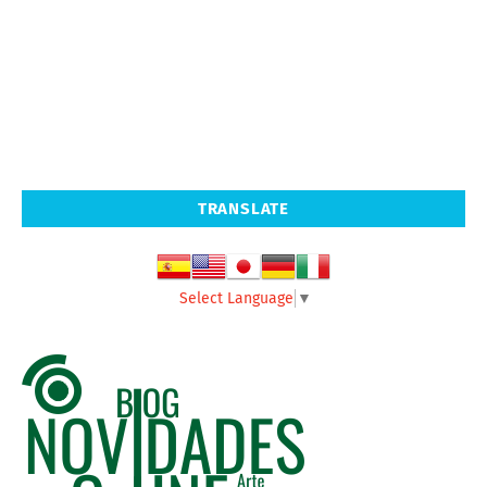
TRANSLATE
Select Language
▼