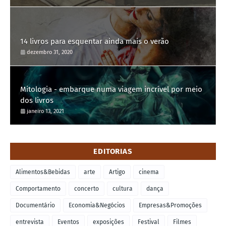
14 livros para esquentar ainda mais o verão
dezembro 31, 2020
Mitologia - embarque numa viagem incrível por meio
dos livros
janeiro 13, 2021
EDITORIAS
Alimentos&Bebidas
arte
Artigo
cinema
Comportamento
concerto
cultura
dança
Documentário
Economia&Negócios
Empresas&Promoções
entrevista
Eventos
exposições
Festival
Filmes