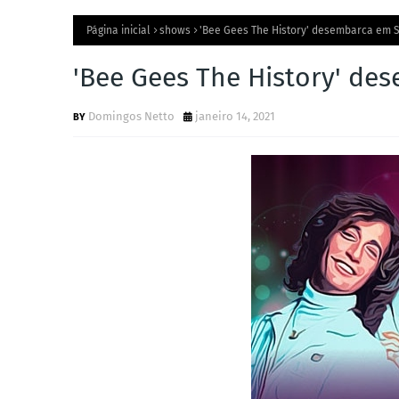
Página inicial
shows
'Bee Gees The History' desembarca em
'Bee Gees The History' d
Domingos Netto
janeiro 14, 2021