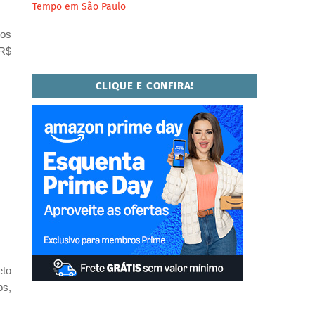
Tempo em São Paulo
 os
 R$
CLIQUE E CONFIRA!
eto
os,