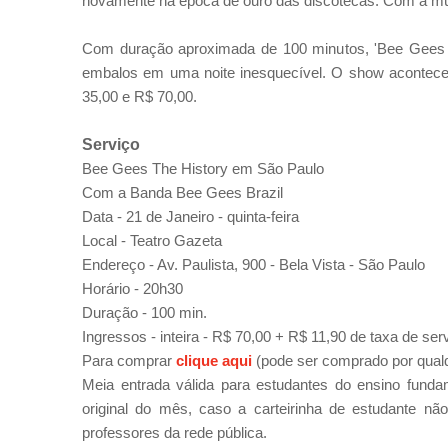
novamente na época de ouro das discotecas. Com a músic
Com duração aproximada de 100 minutos, 'Bee Gees Th
embalos em uma noite inesquecível.
O show acontece 
35,00 e R$ 70,00.
Serviço
Bee Gees The History em São Paulo
Com a Banda
Bee Gees Brazil
Data - 21 de Janeiro - quinta-feira
Local - Teatro Gazeta
Endereço - Av. Paulista, 900 - Bela Vista - São Paulo
Horário - 20h30
Duração - 100 min.
Ingressos -
inteira - R$ 70,00 + R$ 11,90 de taxa de ser
Para comprar
clique aqui
(pode ser comprado por qual
Meia entrada válida para estudantes do ensino funda
original do mês, caso a carteirinha de estudante nã
professores da rede pública.