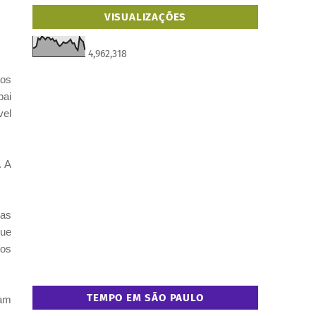
VISUALIZAÇÕES
4,962,318
ãos
pai
vel
. A
tas
que
dos
TEMPO EM SÃO PAULO
tam