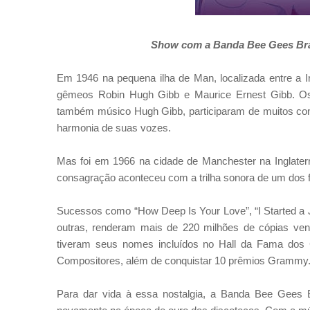
Show com a Banda Bee Gees Brazi
Em 1946 na pequena ilha de Man, localizada entre a I
gêmeos Robin Hugh Gibb e Maurice Ernest Gibb. Os 
também músico Hugh Gibb, participaram de muitos conc
harmonia de suas vozes.
Mas foi em 1966 na cidade de Manchester na Inglate
consagração aconteceu com a
trilha sonora de um dos
Sucessos como “How Deep Is Your Love”, “I Started a Jo
outras, renderam mais de 220 milhões de cópias v
tiveram seus nomes incluídos no Hall da Fama dos
Compositores, além de conquistar 10 prêmios Grammy
Para dar vida à essa nostalgia, a Banda Bee Gees B