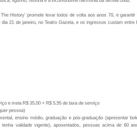
a, figurino, história e a inconfundível harmonia da família Gibb.
e History' promete levar todos de volta aos anos 70, e garantir
dia 21 de janeiro, no Teatro Gazeta, e os ingressos custam entre
viço e
m
eia R$ 35,00 + R$ 5,95 de taxa de serviço
quer pessoa)
mental, ensino médio, graduação e pós-graduação (apresentar bol
o tenha validade vigente), aposentados, pessoas acima de 60 an