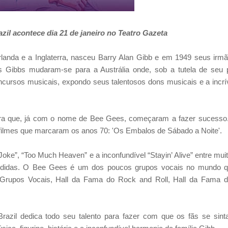
l acontece dia 21 de janeiro no Teatro Gazeta
rlanda e a Inglaterra, nasceu Barry Alan Gibb e em 1949 seus irm
Gibbs mudaram-se para a Austrália onde, sob a tutela de seu 
ursos musicais, expondo seus talentosos dons musicais e a incrí
rra que, já com o nome de Bee Gees, começaram a fazer sucesso
 filmes que marcaram os anos 70: 'Os Embalos de Sábado a Noite'.
ke”, “Too Much Heaven” e a inconfundível “Stayin’ Alive” entre mui
endidas. O Bee Gees é um dos poucos grupos vocais no mundo 
 Grupos Vocais, Hall da Fama do Rock and Roll, Hall da Fama 
.
razil dedica todo seu talento para fazer com que os fãs se sin