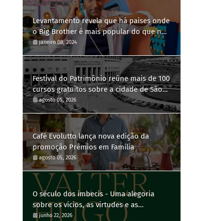
Levantamento revela que há países onde
o Big Brother é mais popular do que no
Brasil
janeiro 08, 2024
Festival do Patrimônio reúne mais de 100
cursos gratuitos sobre a cidade de São
Paulo
agosto 05, 2026
Café Evolutto lança nova edição da
promoção Prêmios em Família
agosto 05, 2026
O século dos imbecis - Uma alegoria
sobre os vícios, as virtudes e as
contradições humanas
junho 22, 2026