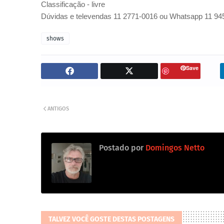
Classificação - livre
Dúvidas e televendas 11 2771-0016 ou Whatsapp 11 94
shows
Save
ANTIGOS
Postado por
Domingos Netto
TALVEZ VOCÊ GOSTE DESTAS POSTAGENS