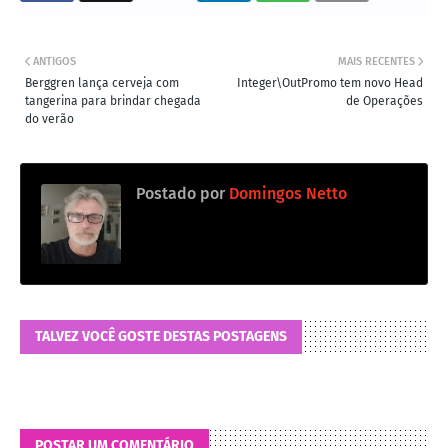
ANTIGOS
MAIS RECENTES
Berggren lança cerveja com
Integer\OutPromo tem novo Head
tangerina para brindar chegada
de Operações
do verão
Postado por
Domingos Netto
TALVEZ VOCÊ GOSTE DESTAS POSTAGENS
POSTAR UM COMENTÁRIO