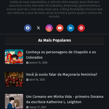
todas as suas expressões, o veículo abre espaço para diversos
assuntos como mercado de trabalho, empresas, gastronomia e
outros que tais. Com essa nova cara, o Blog Novidades OnLine leva
aos leitores o que de mais atual acontece pelos quatro cantos do
mundo.
As Mais Populares
Conheça os personagens de Chapolin e os
Colorados
janeiro 31, 2026
Você já ouviu falar da Maçonaria Feminina?
abril 16, 2025
Um Coreano em Minha Vida - primeiro Dorama
da escritora Katherine L. Leighton
março 17, 2021