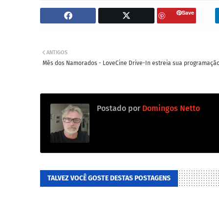
Save
ANTIGOS
Mês dos Namorados - LoveCine Drive-In estreia sua programaçã
Postado por
Domingos Netto
TALVEZ VOCÊ GOSTE DESTAS POSTAGENS