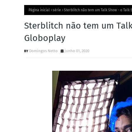
Página inicial
série
Sterblitch não tem um Talk Show - o Talk
Sterblitch não tem um Talk
Globoplay
Domingos Netto
junho 01, 2020