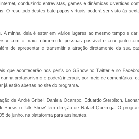
internet, conduzindo entrevistas, games e dinâmicas divertidas co
. O resultado destes bate-papos virtuais poderá ser visto às sext
s. A minha ideia é estar em vários lugares ao mesmo tempo e dar
ersar com o maior número de pessoas possível e criar junto co
 além de apresentar e transmitir a atração diretamente da sua ca
ais que acontecerão nos perfis do GShow no Twitter e no Facebo
 ganha protagonismo e poderá interagir, por meio de comentários, 
ar já estão abertas no site do programa.
dação de André Gribel, Daniela Ocampo, Eduardo Sterblitch, Leona
lk Show: o Talk Show’ tem direção de Rafael Queiroga. O progra
 05 de junho, na plataforma para assinantes.