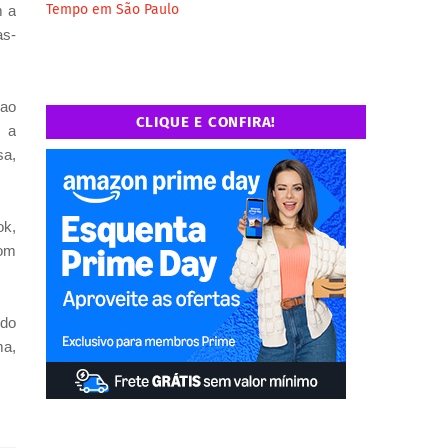
Tempo em São Paulo
m a
as-
 ao
CLIQUE E CONFIRA!
m a
sa,
ok,
com
rdo
ma,