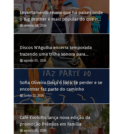
Levantamento revela que há países onde
o Big Brother é mais popular do que no
Brasil
janeiro 08, 2024
Discos N'Agulha encerra temporada
trazendo uma trilha sonora para
diferentes gerações
agosto 05, 2026
Sofia Oliveira lança o livro Se perder e se
encontrar faz parte do caminho
junho 22, 2026
Café Evolutto lança nova edição da
promoção Prêmios em Família
agosto 05, 2026