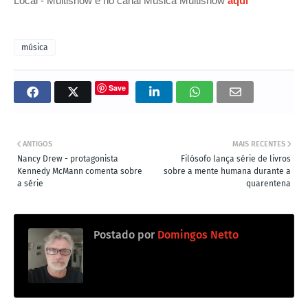
Local - Multishow e no canal Música Multishow
aqui
música
Save
ANTIGOS
MAIS RECENTES
Nancy Drew - protagonista
Filósofo lança série de livros
Kennedy McMann comenta sobre
sobre a mente humana durante a
a série
quarentena
Postado por
Domingos Netto