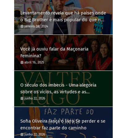
Levantamento revela que há países onde
o Big Brother é mais popular do que no
Brasil
janeiro 08, 2024
Você já ouviu falar da Maçonaria
Feminina?
abril 16, 2025
O século dos imbecis - Uma alegoria
sobre os vícios, as virtudes e as
contradições humanas
junho 22, 2026
Sofia Oliveira lança o livro Se perder e se
encontrar faz parte do caminho
junho 22, 2026