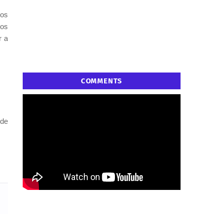
mos
mos
r a
COMMENTS
 de