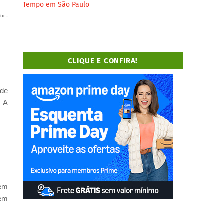
Tempo em São Paulo
to -
CLIQUE E CONFIRA!
 de
. A
 em
 em