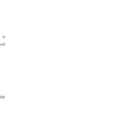
a e
vel
 de