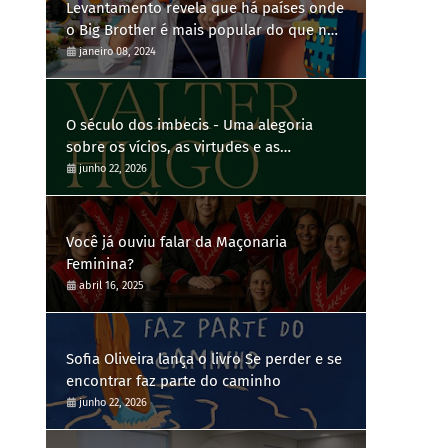
Levantamento revela que há países onde
o Big Brother é mais popular do que no
Brasil
janeiro 08, 2024
O século dos imbecis - Uma alegoria
sobre os vícios, as virtudes e as
contradições humanas
junho 22, 2026
Você já ouviu falar da Maçonaria
Feminina?
abril 16, 2025
Sofia Oliveira lança o livro Se perder e se
encontrar faz parte do caminho
junho 22, 2026