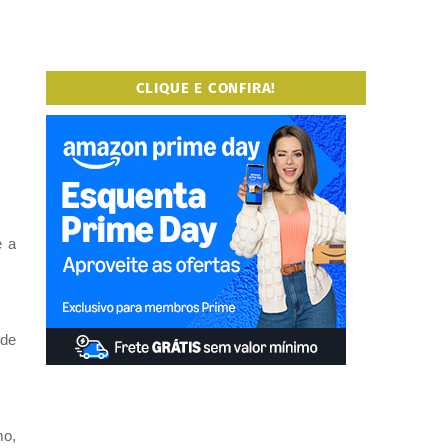
CLIQUE E CONFIRA!
e a
 de
mo,