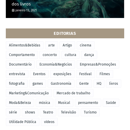
dos livros
janeiro 13, 2021
EDITORIAS
Alimentos&Bebidas
arte
Artigo
cinema
Comportamento
concerto
cultura
dança
Documentário
Economia&Negócios
Empresas&Promoções
entrevista
Eventos
exposições
Festival
Filmes
fotografia
games
Gastronomia
Gente
HQ
livros
Marketing&Comunicação
Mercado de trabalho
Moda&Beleza
música
Musical
pensamento
Saúde
série
shows
Teatro
Televisão
Turismo
Utilidade Pública
vídeos