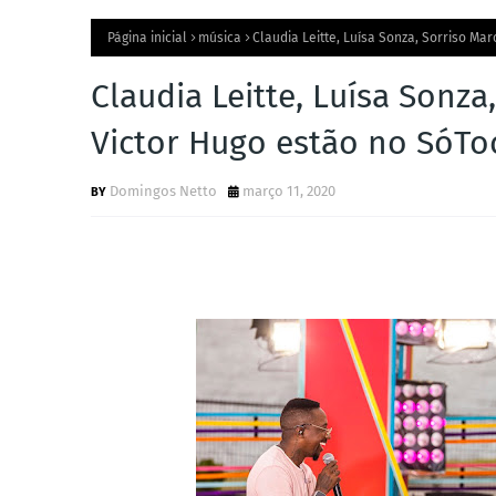
Página inicial
música
Claudia Leitte, Luísa Sonza, Sorriso M
Claudia Leitte, Luísa Sonza
Victor Hugo estão no SóTo
Domingos Netto
março 11, 2020