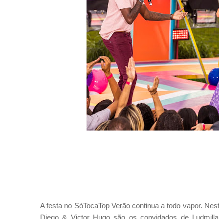
A festa no SóTocaTop Verão continua a todo vapor. Neste
Diego & Victor Hugo são os convidados de Ludmill