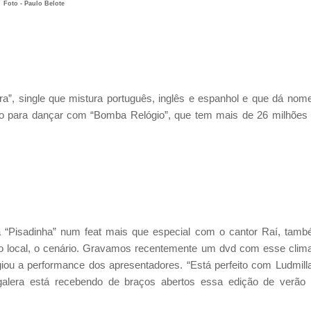
Foto - Paulo Belote
a”, single que mistura português, inglês e espanhol e que dá nom
do para dançar com “Bomba Relógio”, que tem mais de 26 milhões
a “Pisadinha” num feat mais que especial com o cantor Raí, tam
, o local, o cenário. Gravamos recentemente um dvd com esse clim
giou a performance dos apresentadores. “Está perfeito com Ludmill
lera está recebendo de braços abertos essa edição de verão