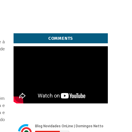
COMMENTS
e à
 de
bém
a e
a e
 do