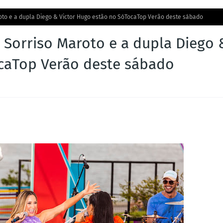
aroto e a dupla Diego & Victor Hugo estão no SóTocaTop Verão deste sábado
, Sorriso Maroto e a dupla Diego 
caTop Verão deste sábado