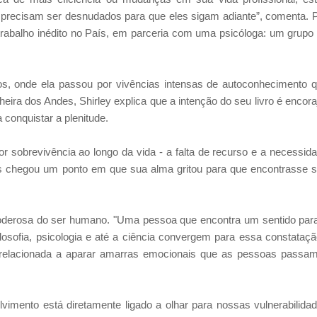
precisam ser desnudados para que eles sigam adiante”, comenta. 
trabalho inédito no País, em parceria com uma psicóloga: um grupo
s, onde ela passou por vivências intensas de autoconhecimento 
lheira dos Andes, Shirley explica que a intenção do seu livro é encora
conquistar a plenitude.
 sobrevivência ao longo da vida - a falta de recurso e a necessid
 Mas chegou um ponto em que sua alma gritou para que encontrasse 
poderosa do ser humano. "Uma pessoa que encontra um sentido par
filosofia, psicologia e até a ciência convergem para essa constataçã
á relacionada a aparar amarras emocionais que as pessoas passa
mento está diretamente ligado a olhar para nossas vulnerabilida