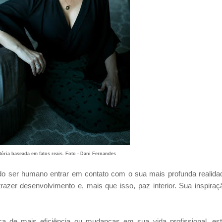
ória baseada em fatos reais. Foto - Dani Fernandes
o do ser humano entrar em contato com o sua mais profunda realida
zer desenvolvimento e, mais que isso, paz interior. Sua inspiraç
a de mais eficiência ou mudanças em sua vida profissional, es