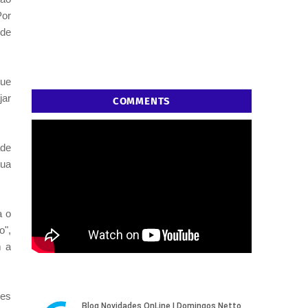
Por
 de
que
jar
COMMENTS
ade
sua
a o
o",
m a
des