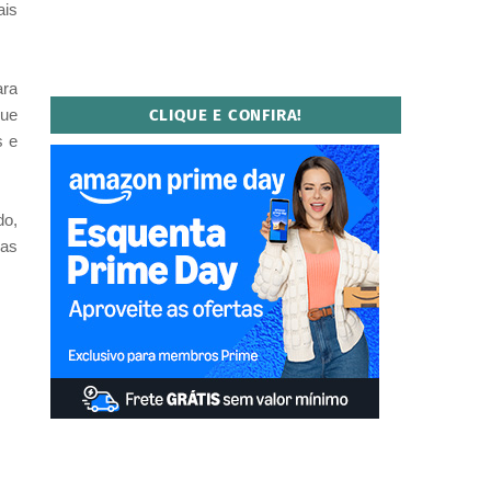
ais
ara
que
CLIQUE E CONFIRA!
s e
do,
sas