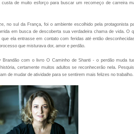
 custa de muito esforço para buscar um recomeço de carreira m
 no sul da França, foi o ambiente escolhido pela protagonista p
orrida em busca de descoberta sua verdadeira chama de vida. O 
ia que ela entrasse em contato com feridas até então desconhecida
rocesso que misturava dor, amor e perdão.
ey Brandão com o livro O Caminho de Shanti - o perdão muda tu
istória, certamente muitos adultos se reconhecerão nela. Pesqui
iam de mudar de atividade para se sentirem mais felizes no trabalho.