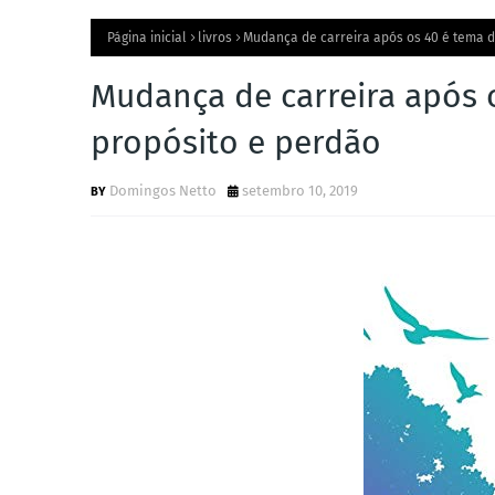
Página inicial
livros
Mudança de carreira após os 40 é tema d
Mudança de carreira após o
propósito e perdão
Domingos Netto
setembro 10, 2019