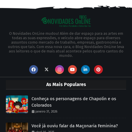
O Novidades OnLine mudou! Além de dar espaço para as artes em
todas as suas expressões, o veículo abre espaço para diversos
assuntos como mercado de trabalho, empresas, gastronomia e
outros que tais. Com essa nova cara, o Blog Novidades OnLine leva
aos leitores o que de mais atual acontece pelos quatro cantos do
mundo.
As Mais Populares
Conheça os personagens de Chapolin e os
Colorados
janeiro 31, 2026
Você já ouviu falar da Maçonaria Feminina?