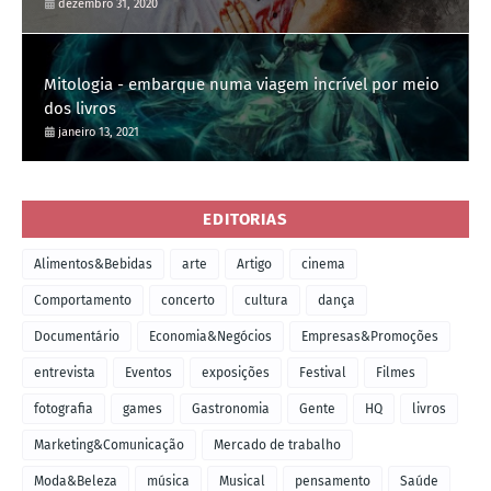
dezembro 31, 2020
Mitologia - embarque numa viagem incrível por meio
dos livros
janeiro 13, 2021
EDITORIAS
Alimentos&Bebidas
arte
Artigo
cinema
Comportamento
concerto
cultura
dança
Documentário
Economia&Negócios
Empresas&Promoções
entrevista
Eventos
exposições
Festival
Filmes
fotografia
games
Gastronomia
Gente
HQ
livros
Marketing&Comunicação
Mercado de trabalho
Moda&Beleza
música
Musical
pensamento
Saúde