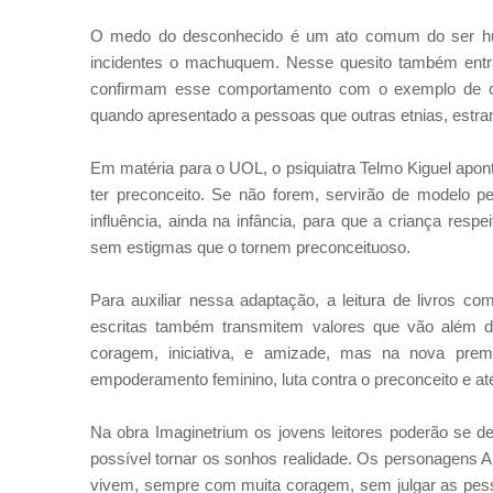
O medo do desconhecido é um ato comum do ser huma
incidentes o machuquem. Nesse quesito também entra o
confirmam esse comportamento com o exemplo de cr
quando apresentado a pessoas que outras etnias, est
Em matéria para o UOL, o psiquiatra Telmo Kiguel aponta
ter preconceito. Se não forem, servirão de modelo pe
influência, ainda na infância, para que a criança respe
sem estigmas que o tornem preconceituoso.
Para auxiliar nessa adaptação, a leitura de livros c
escritas também transmitem valores que vão além do i
coragem, iniciativa, e amizade, mas na nova prem
empoderamento feminino, luta contra o preconceito e at
Na obra Imaginetrium os jovens leitores poderão se 
possível tornar os sonhos realidade. Os personagens A
vivem, sempre com muita coragem, sem julgar as pesso