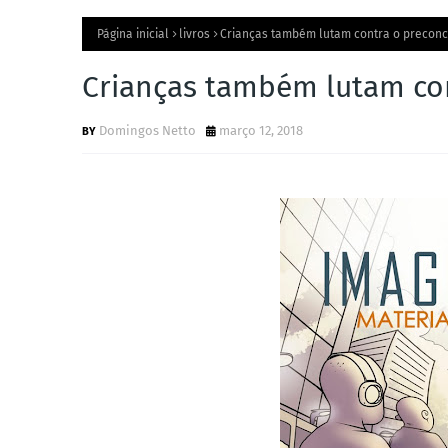
Página inicial
livros
Crianças também lutam contra o preconc
Crianças também lutam con
Domingos Netto
março 12, 2018