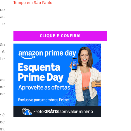
Tempo em São Paulo
que
ras
, e
CLIQUE E CONFIRA!
não
. A
l e
ras
bre
 de
e é
nde
an,