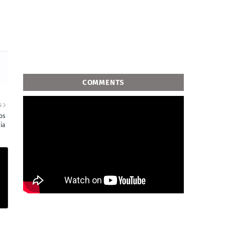
COMMENTS
S
os
lia