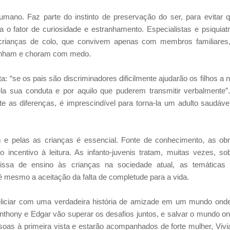
no. Faz parte do instinto de preservação do ser, para evitar 
 fator de curiosidade e estranhamento. Especialistas e psiquiat
ianças de colo, que convivem apenas com membros familiares
ranham e choram com medo.
: “se os pais são discriminadores dificilmente ajudarão os filhos a 
la sua conduta e por aquilo que puderem transmitir verbalmente”
ite as diferenças, é imprescindível para torna-la um adulto saudáve
om e pelas as crianças é essencial. Fonte de conhecimento, as ob
ncentivo à leitura. As infanto-juvenis tratam, muitas vezes, so
issa de ensino às crianças na sociedade atual, as temáticas
é mesmo a aceitação da falta de completude para a vida.
deliciar com uma verdadeira história de amizade em um mundo ond
nthony e Edgar vão superar os desafios juntos, e salvar o mundo o
as à primeira vista e estarão acompanhados de forte mulher, Vivi