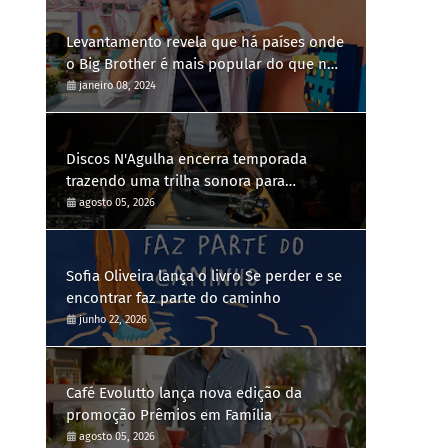
Levantamento revela que há países onde
o Big Brother é mais popular do que no
Brasil
janeiro 08, 2024
Discos N'Agulha encerra temporada
trazendo uma trilha sonora para
diferentes gerações
agosto 05, 2026
Sofia Oliveira lança o livro Se perder e se
encontrar faz parte do caminho
junho 22, 2026
Café Evolutto lança nova edição da
promoção Prêmios em Família
agosto 05, 2026