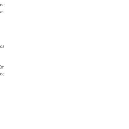
ade
 as
Aos
 Em
 de