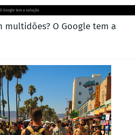
O Google tem a solução
 multidões? O Google tem a