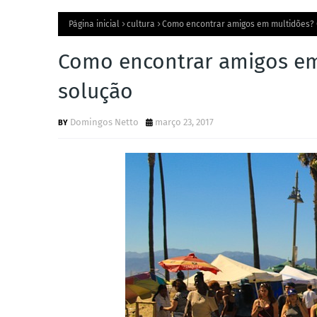
Página inicial
cultura
Como encontrar amigos em multidões? 
Como encontrar amigos em
solução
Domingos Netto
março 23, 2017