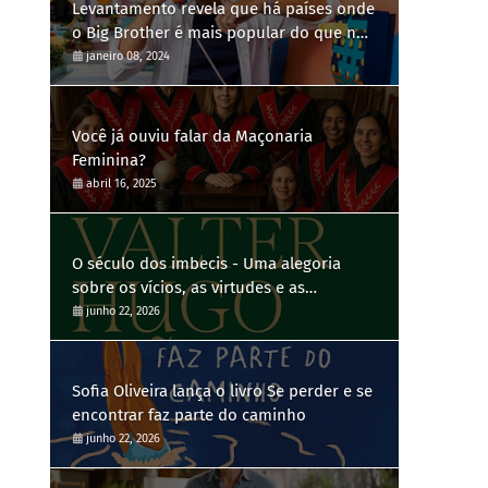
Levantamento revela que há países onde
o Big Brother é mais popular do que no
Brasil
janeiro 08, 2024
Você já ouviu falar da Maçonaria
Feminina?
abril 16, 2025
O século dos imbecis - Uma alegoria
sobre os vícios, as virtudes e as
contradições humanas
junho 22, 2026
Sofia Oliveira lança o livro Se perder e se
encontrar faz parte do caminho
junho 22, 2026