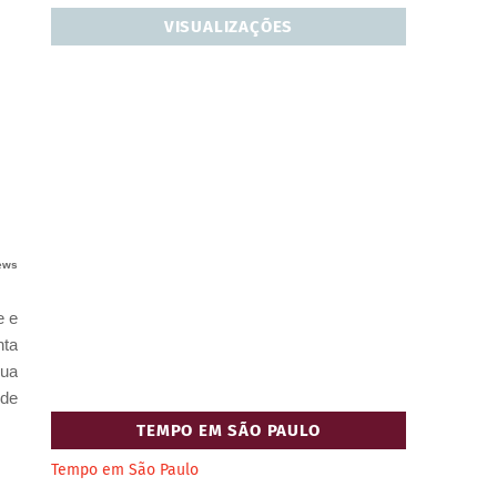
VISUALIZAÇÕES
ews
e e
nta
sua
nde
TEMPO EM SÃO PAULO
Tempo em São Paulo