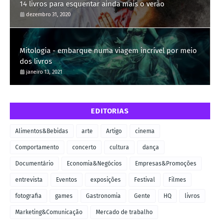
14 livros para esquentar ainda mais o verão
dezembro 31, 2020
Mitologia - embarque numa viagem incrível por meio
dos livros
janeiro 13, 2021
EDITORIAS
Alimentos&Bebidas
arte
Artigo
cinema
Comportamento
concerto
cultura
dança
Documentário
Economia&Negócios
Empresas&Promoções
entrevista
Eventos
exposições
Festival
Filmes
fotografia
games
Gastronomia
Gente
HQ
livros
Marketing&Comunicação
Mercado de trabalho