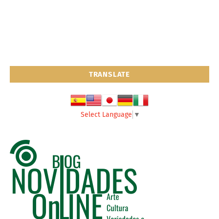
TRANSLATE
Select Language
▼