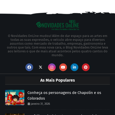
O Novidades OnLine mudou! Além de dar espaço para as artes em
todas as suas expressões, o veículo abre espaço para diversos
assuntos como mercado de trabalho, empresas, gastronomia e
outros que tais. Com essa nova cara, o Blog Novidades OnLine leva
aos leitores o que de mais atual acontece pelos quatro cantos do
mundo.
As Mais Populares
Conheça os personagens de Chapolin e os
Colorados
janeiro 31, 2026