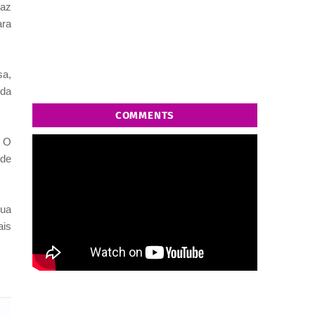
raz
ara
sa,
 da
COMMENTS
. O
 de
sua
ais