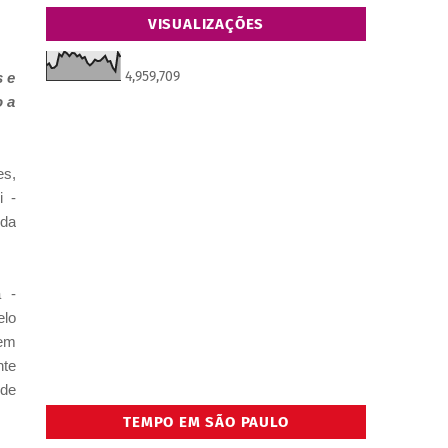
VISUALIZAÇÕES
4,959,709
s e
 a
es,
i -
nda
a -
elo
sem
nte
 de
TEMPO EM SÃO PAULO