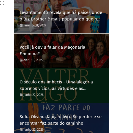
Levantamento revela que há países onde
o Big Brother é mais popular do que no
Brasil
janeiro 08, 2024
Você já ouviu falar da Maçonaria
Feminina?
abril 16, 2025
O século dos imbecis - Uma alegoria
sobre os vícios, as virtudes e as
contradições humanas
junho 22, 2026
Sofia Oliveira lança o livro Se perder e se
encontrar faz parte do caminho
junho 22, 2026