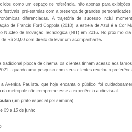
olidou como um espaço de referência, não apenas para exibições
o festivais, pré-estreias com a presença de grandes personalidades
ronômicas diferenciadas. A trajetória de sucesso inclui momen
pação de Francis Ford Coppola (2010), a estreia de Azul é a Cor M
 do Núcleo de Inovação Tecnológica (NIT) em 2016.
No próximo dia
l de R$ 20,00 com direito de levar um acompanhante.
 tradicional pipoca de cinema; os clientes tinham acesso aos famo
2021 - quando uma pesquisa com seus clientes revelou a preferênci
a Avenida Paulista, que hoje encanta o público, foi cuidadosame
o da metrópole não comprometesse a experiência audiovisual.
oulan
(um prato especial por semana)
de 09 a 15 de junho
o