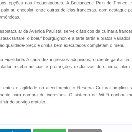
uas opções aos frequentadores. A Boulangerie Pain de France t
, pain au chocolat, entre outras delícias francesas, com destaque p
e amêndoas.
petacular da Avenida Paulista, serve clássicos da culinária france
teak tartare, o boeuf bourguignon e a tarte tartin e pratos variados
ação qualidade-preço e drinks bem executados completam o menu.
ão Fidelidade. A cada dez ingressos adquiridos, o cliente ganha um
ntador receba notícias e promoções exclusivas do cinema, além
ientes e agilidade no atendimento, o Reserva Cultural ampliou 
dimento para compra de ingressos. O sistema de Wi-Fi ganhou m
ruir do serviço gratuito.