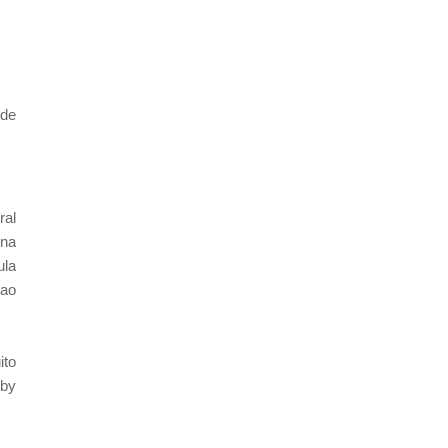
 de
ral
ena
ula
 ao
ito
bby