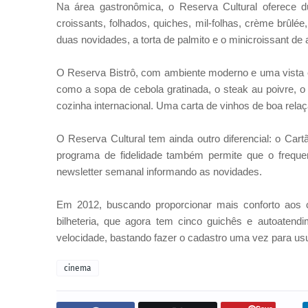
Na área gastronômica, o Reserva Cultural oferece d
croissants, folhados, quiches, mil-folhas, crème brûlée
duas novidades, a torta de palmito e o minicroissant d
O Reserva Bistrô, com ambiente moderno e uma vista es
como a sopa de cebola gratinada, o steak au poivre, o s
cozinha internacional. Uma carta de vinhos de boa rel
O Reserva Cultural tem ainda outro diferencial: o Cart
programa de fidelidade também permite que o freque
newsletter semanal informando as novidades.
Em 2012, buscando proporcionar mais conforto aos cl
bilheteria, que agora tem cinco guichês e autoaten
velocidade, bastando fazer o cadastro uma vez para usuf
cinema