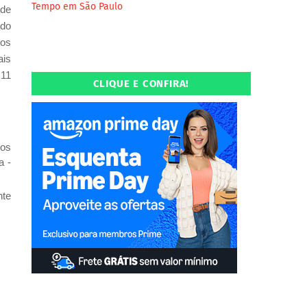
Tempo em São Paulo
 de
 do
tos
ais
 11
CLIQUE E CONFIRA!
sos
a -
nte