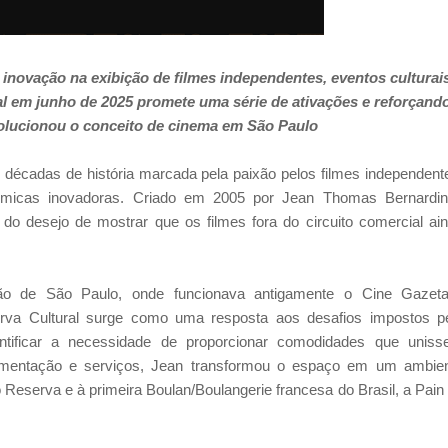
inovação na exibição de filmes independentes, eventos culturai
l em junho de 2025 promete uma série de ativações e reforçando
olucionou o conceito de cinema em São Paulo
écadas de história marcada pela paixão pelos filmes independent
onômicas inovadoras. Criado em 2005 por Jean Thomas Bernardin
u do desejo de mostrar que os filmes fora do circuito comercial ai
ção de São Paulo, onde funcionava antigamente o Cine Gazet
rva Cultural surge como uma resposta aos desafios impostos p
tificar a necessidade de proporcionar comodidades que unis
limentação e serviços, Jean transformou o espaço em um ambie
 Reserva e à primeira Boulan/Boulangerie francesa do Brasil, a Pain