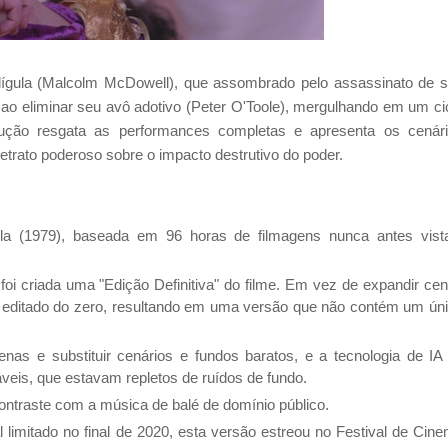
lígula (Malcolm McDowell), que assombrado pelo assassinato de 
ao eliminar seu avô adotivo (Peter O'Toole), mergulhando em um ci
rução resgata as performances completas e apresenta os cenár
trato poderoso sobre o impacto destrutivo do poder.
la (1979), baseada em 96 horas de filmagens nunca antes vist
oi criada uma "Edição Definitiva" do filme. Em vez de expandir ce
foi editado do zero, resultando em uma versão que não contém um ún
nas e substituir cenários e fundos baratos, e a tecnologia de IA 
izáveis, que estavam repletos de ruídos de fundo.
ntraste com a música de balé de domínio público.
 limitado no final de 2020, esta versão estreou no Festival de Cin