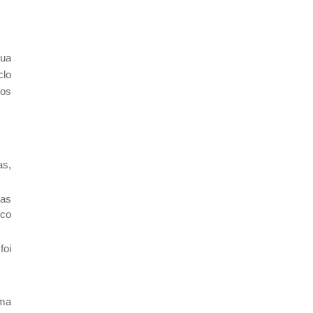
sua
clo
ios
as,
nas
ico
foi
ema