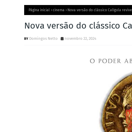
Página inicial
cinema
Nova versão do clássico Calígula revive
Nova versão do clássico Cal
Domingos Netto
novembro 22, 2024