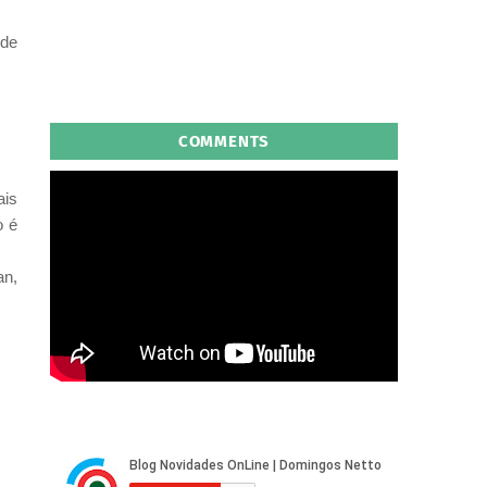
 de
COMMENTS
ais
o é
an,