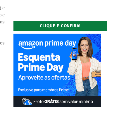
) e
ole
mas
CLIQUE E CONFIRA!
nos