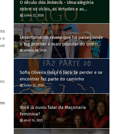
O século dos imbecis - Uma alegoria
sobre os vícios, as virtudes e as
contradições humanas
junho 22, 2026
ota
Levantamento revela que há países onde
a e
o Big Brother é mais popular do que no
ue
Brasil
janeiro 08, 2024
Sofia Oliveira lança o livro Se perder e se
encontrar faz parte do caminho
les
junho 22, 2026
bém
Você já ouviu falar da Maçonaria
Feminina?
abril 16, 2025