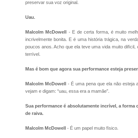
preservar sua voz original.
Uau.
Malcolm McDowell
-
E de certa forma, é muito me
incrivelmente bonita. E é uma
história trágica, na ve
poucos anos. Acho que ela teve uma vida muito
difícil
terrível.
Mas é bom que agora sua performance esteja prese
Malcolm McDowell
-
É uma pena que ela não esteja a
vejam e digam: “uau, essa era a
mamãe”.
Sua performance é absolutamente incrível, a forma
de raiva.
Malcolm McDowell
-
É um papel muito físico.