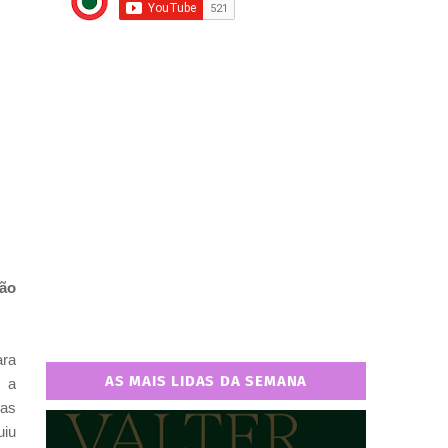
são
ara
AS MAIS LIDAS DA SEMANA
, a
Mas
uiu