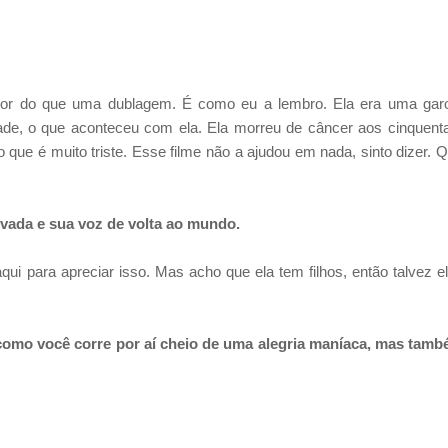
lhor do que uma dublagem. É
como eu a lembro. Ela era uma gar
rdade, o que aconteceu com ela. Ela morreu de
câncer aos cinquent
, o que é muito triste. Esse filme não a ajudou em nada, sinto dizer.
Q
rvada e
sua voz de volta ao mundo.
qui para apreciar isso. Mas
acho que ela tem filhos, então talvez e
 como você corre por
aí cheio de uma alegria maníaca, mas tam