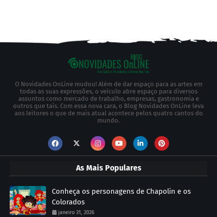
O Novidades OnLine mudou! Além de dar espaço para as artes em
todas as suas expressões, o veículo abre espaço para diversos
assuntos como mercado de trabalho, empresas, gastronomia e
outros que tais. Com essa nova cara, o Blog Novidades OnLine leva
aos leitores o que de mais atual acontece pelos quatro cantos do
mundo.
As Mais Populares
Conheça os personagens de Chapolin e os
Colorados
janeiro 31, 2026