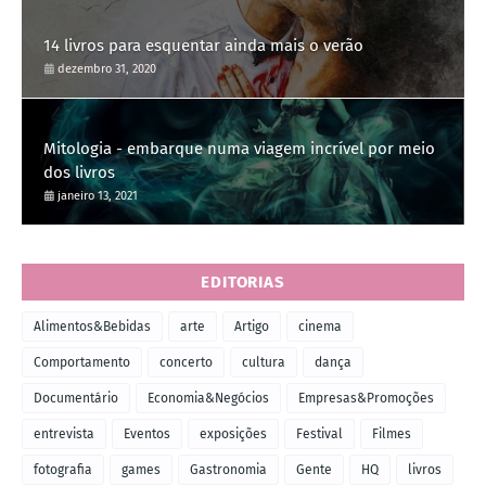
14 livros para esquentar ainda mais o verão
dezembro 31, 2020
Mitologia - embarque numa viagem incrível por meio
dos livros
janeiro 13, 2021
EDITORIAS
Alimentos&Bebidas
arte
Artigo
cinema
Comportamento
concerto
cultura
dança
Documentário
Economia&Negócios
Empresas&Promoções
entrevista
Eventos
exposições
Festival
Filmes
fotografia
games
Gastronomia
Gente
HQ
livros