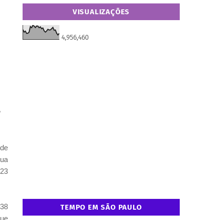
VISUALIZAÇÕES
4,956,460
g
 de
sua
023
038
TEMPO EM SÃO PAULO
que