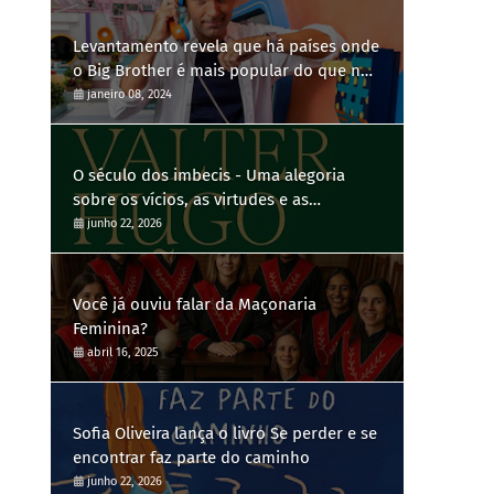
Levantamento revela que há países onde
o Big Brother é mais popular do que no
Brasil
janeiro 08, 2024
O século dos imbecis - Uma alegoria
sobre os vícios, as virtudes e as
contradições humanas
junho 22, 2026
Você já ouviu falar da Maçonaria
Feminina?
abril 16, 2025
Sofia Oliveira lança o livro Se perder e se
encontrar faz parte do caminho
junho 22, 2026