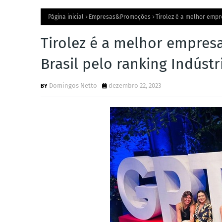
Página inicial
Empresas&Promoções
Tirolez é a melhor empre
Tirolez é a melhor empresa
Brasil pelo ranking Indúst
Domingos Netto
dezembro 22, 2023