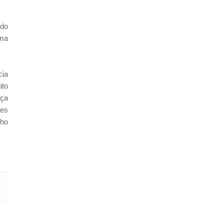
 do
uma
cia
ito
rça
ões
nho