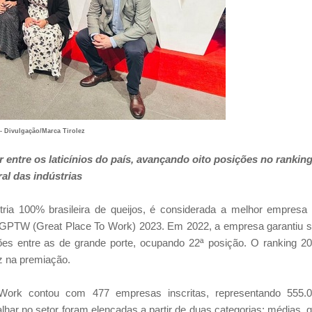
- Divulgação/Marca Tirolez
entre os laticínios do país, avançando oito posições no rankin
ral das indústrias
tria 100% brasileira de queijos, é considerada a melhor empresa
tria GPTW (Great Place To Work) 2023. Em 2022, a empresa garantiu 
ões entre as de grande porte, ocupando 22ª posição. O ranking 2
ez na premiação.
Work contou com 477 empresas inscritas, representando 555.
lhar no setor foram elencadas a partir de duas categorias: médias, 