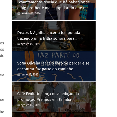
Levantamento revela que há países onde
o Big Brother é mais popular do que no
Brasil
janeiro 08, 2024
Discos N'Agulha encerra temporada
trazendo uma trilha sonora para
ros
diferentes gerações
agosto 05, 2026
dos
até
Sofia Oliveira lança o livro Se perder e se
encontrar faz parte do caminho
ora
junho 22, 2026
Café Evolutto lança nova edição da
que
promoção Prêmios em Família
agosto 05, 2026
lta