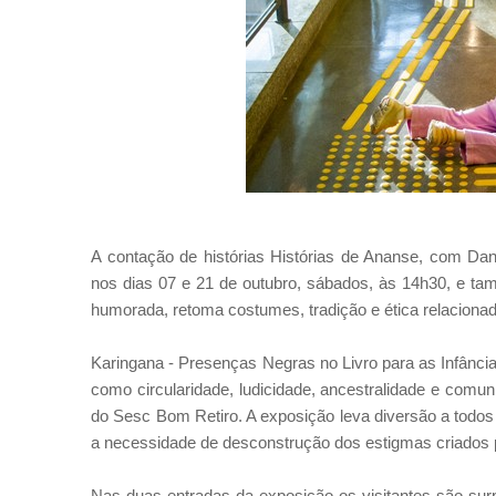
A contação de histórias Histórias de Ananse, com Da
nos dias 07 e 21 de outubro, sábados, às 14h30, e ta
humorada, retoma costumes, tradição e ética relacionad
Karingana - Presenças Negras no Livro para as Infâncias 
como circularidade, ludicidade, ancestralidade e comu
do Sesc Bom Retiro. A exposição leva diversão a todos 
a necessidade de desconstrução dos estigmas criados 
Nas duas entradas da exposição os visitantes são surp