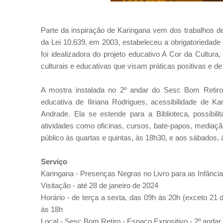
Parte da inspiração de Karingana vem dos trabalhos de
da Lei 10.639, em 2003, estabeleceu a obrigatoriedade d
foi idealizadora do projeto educativo A Cor da Cultura
culturais e educativas que visam práticas positivas e d
A mostra instalada no 2º andar do Sesc Bom Retiro 
educativa de Iliriana Rodrigues, acessibilidade de K
Andrade. Ela se estende para a Biblioteca, possibil
atividades como oficinas, cursos, bate-papos, mediação
público às quartas e quintas, às 18h30, e aos sábados,
Serviço
Karingana - Presenças Negras no Livro para as Infânci
Visitação - a
té 28 de janeiro de 2024
Horário - de terça a sexta, das 09h às 20h (exceto 21
às 18h
Local - Sesc Bom Retiro -
Espaço Expositivo -
2º andar