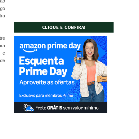
 ao
igo
tra
CLIQUE E CONFIRA!
tre
ará
, e
 de