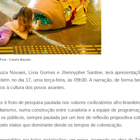
Foto - Camila Macedo
nuza Novaes, Lívia Gomes e Jhennypher Santine, terá apresentaç
mbém no dia 17, uma terça-feira, às 09h30. A narração, de forma b
os à cultura dos povos axantes.
é fruto de pesquisa pautada nos valores civilizatórios afro-brasileir
nitarismo, numa construção entre curadoria e a equipe de programa
os públicos, sempre pautada por um teor de reflexão propositiva so
pelo status quo dominante desde os tempos de colonização.
reendidos por belas instalações: um peixe, inspirado na obra de Z