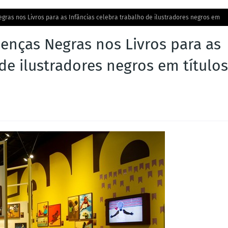
gras nos Livros para as Infâncias celebra trabalho de ilustradores negros em
enças Negras nos Livros para as
 de ilustradores negros em títulos