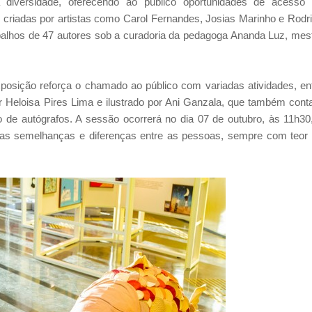
ua diversidade, oferecendo ao público oportunidades de acesso
 criadas por artistas como Carol Fernandes, Josias Marinho e Rodr
abalhos de 47 autores sob a curadoria da pedagoga Ananda Luz, mes
osição reforça o chamado ao público com variadas atividades, en
or Heloisa Pires Lima e ilustrado por Ani Ganzala, que também cont
e autógrafos. A sessão ocorrerá no dia 07 de outubro, às 11h30
m as semelhanças e diferenças entre as pessoas, sempre com teor