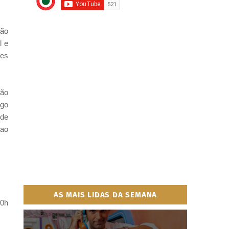
ção
l e
ões
ção
igo
 de
 ao
AS MAIS LIDAS DA SEMANA
10h