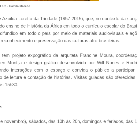
Foto - Camila Macedo
 Azoilda Loretto da Trindade (1957-2015), que, no contexto da san
o ensino de História da África em todo o currículo escolar do Brasi
, difundido em todo o país por meio de materiais audiovisuais e aç
e reconhecimento e preservação das culturas afro-brasileiras.
tem projeto expográfico da arquiteta Francine Moura, coordena
aren Montija e design gráfico desenvolvido por Will Nunes e Rodr
itando interações com o espaço e convida o público a participar
 de leitura e contação de histórias. Visitas guiadas são oferecidas
 às 15h30.
as
 de novembro), s
ábados, das 10h às 20h, d
omingos e feriados, das 