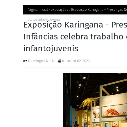
Página inicial
exposições
Exposição Karingana - Presenças Ne
títulos infantojuvenis
Exposição Karingana - Pres
Infâncias celebra trabalho
infantojuvenis
Domingos Netto
outubro 02, 2023