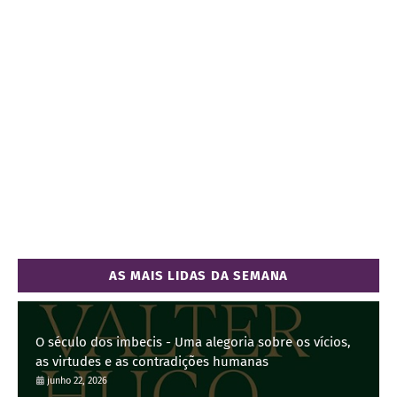
AS MAIS LIDAS DA SEMANA
O século dos imbecis - Uma alegoria sobre os vícios,
as virtudes e as contradições humanas
junho 22, 2026