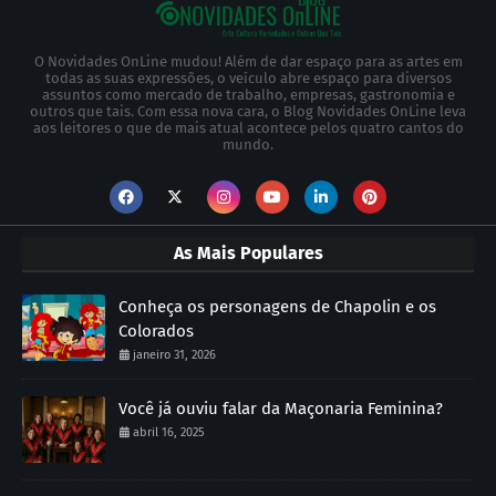
O Novidades OnLine mudou! Além de dar espaço para as artes em
todas as suas expressões, o veículo abre espaço para diversos
assuntos como mercado de trabalho, empresas, gastronomia e
outros que tais. Com essa nova cara, o Blog Novidades OnLine leva
aos leitores o que de mais atual acontece pelos quatro cantos do
mundo.
As Mais Populares
Conheça os personagens de Chapolin e os
Colorados
janeiro 31, 2026
Você já ouviu falar da Maçonaria Feminina?
abril 16, 2025