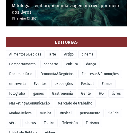
Mitologia - embarque numa viagem incrível por meio
dos livros
janeiro 13, 2021
EDITORIAS
Alimentos&Bebidas
arte
Artigo
cinema
Comportamento
concerto
cultura
dança
Documentário
Economia&Negócios
Empresas&Promoções
entrevista
Eventos
exposições
Festival
Filmes
fotografia
games
Gastronomia
Gente
HQ
livros
Marketing&Comunicação
Mercado de trabalho
Moda&Beleza
música
Musical
pensamento
Saúde
série
shows
Teatro
Televisão
Turismo
Utilidade Pública
vídeos